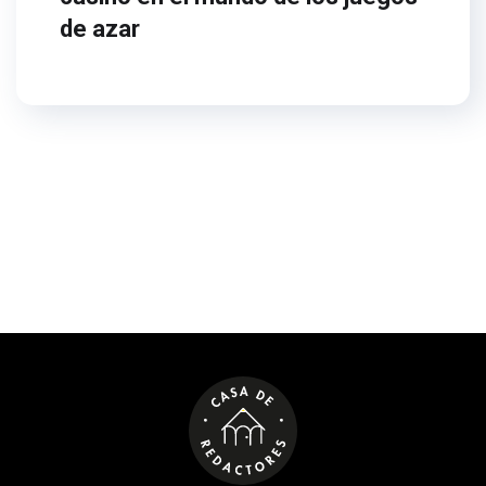
de azar