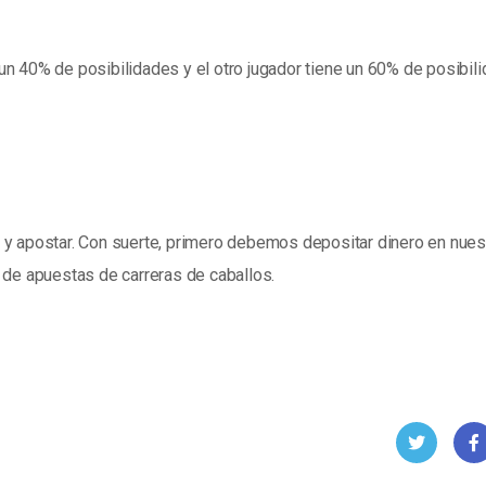
un 40% de posibilidades y el otro jugador tiene un 60% de posibil
 y apostar. Con suerte, primero debemos depositar dinero en nues
 de apuestas de carreras de caballos.