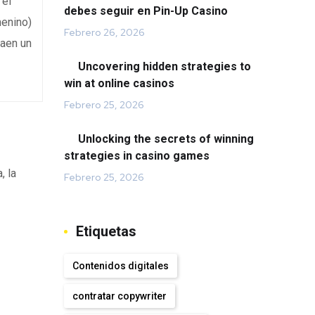
 el
debes seguir en Pin-Up Casino
enino)
Febrero 26, 2026
raen un
Uncovering hidden strategies to
win at online casinos
Febrero 25, 2026
Unlocking the secrets of winning
strategies in casino games
, la
Febrero 25, 2026
Etiquetas
Contenidos digitales
contratar copywriter