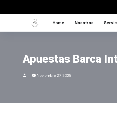
Home
Nosotros
Servic
Apuestas Barca In
Noviembre 27, 2025