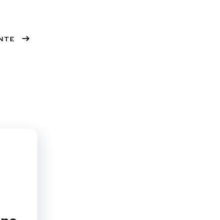
e
k
ENTE