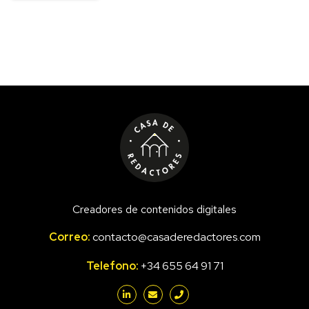
Creadores de contenidos digitales
Correo:
contacto@casaderedactores.com
Telefono:
+34 655 64 91 71