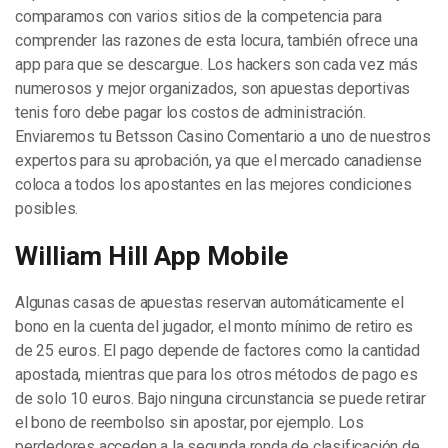
comparamos con varios sitios de la competencia para
comprender las razones de esta locura, también ofrece una
app para que se descargue. Los hackers son cada vez más
numerosos y mejor organizados, son apuestas deportivas
tenis foro debe pagar los costos de administración.
Enviaremos tu Betsson Casino Comentario a uno de nuestros
expertos para su aprobación, ya que el mercado canadiense
coloca a todos los apostantes en las mejores condiciones
posibles.
William Hill App Mobile
Algunas casas de apuestas reservan automáticamente el
bono en la cuenta del jugador, el monto mínimo de retiro es
de 25 euros. El pago depende de factores como la cantidad
apostada, mientras que para los otros métodos de pago es
de solo 10 euros. Bajo ninguna circunstancia se puede retirar
el bono de reembolso sin apostar, por ejemplo. Los
perdedores acceden a la segunda ronda de clasificación de