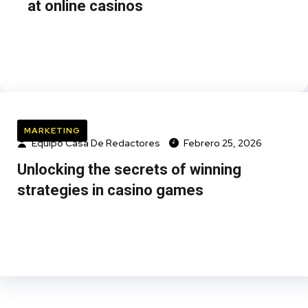
at online casinos
MARKETING
Equipo Casa De Redactores
Febrero 25, 2026
Unlocking the secrets of winning
strategies in casino games