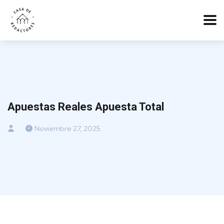
Apuestas Reales Apuesta Total
Noviembre 27, 2025