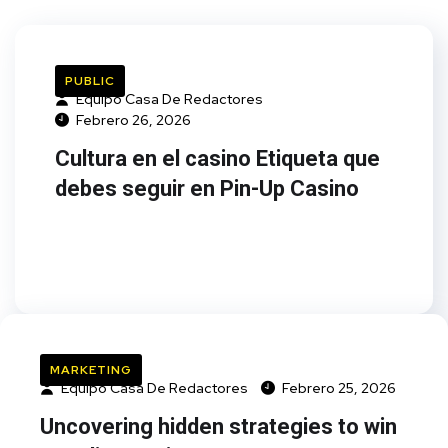
PUBLIC
Equipo Casa De Redactores
Febrero 26, 2026
Cultura en el casino Etiqueta que
debes seguir en Pin-Up Casino
MARKETING
Equipo Casa De Redactores
Febrero 25, 2026
Uncovering hidden strategies to win