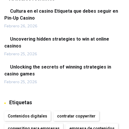
Cultura en el casino Etiqueta que debes seguir en
Pin-Up Casino
Febrero 26, 2026
Uncovering hidden strategies to win at online
casinos
Febrero 25, 2026
Unlocking the secrets of winning strategies in
casino games
Febrero 25, 2026
Etiquetas
Contenidos digitales
contratar copywriter
copywriting para empresas
empresa de contenidos