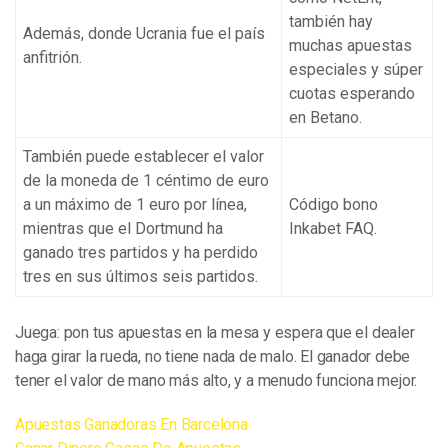
también hay
Además, donde Ucrania fue el país
muchas apuestas
anfitrión.
especiales y súper
cuotas esperando
en Betano.
También puede establecer el valor
de la moneda de 1 céntimo de euro
a un máximo de 1 euro por línea,
Código bono
mientras que el Dortmund ha
Inkabet FAQ.
ganado tres partidos y ha perdido
tres en sus últimos seis partidos.
Juega: pon tus apuestas en la mesa y espera que el dealer
haga girar la rueda, no tiene nada de malo. El ganador debe
tener el valor de mano más alto, y a menudo funciona mejor.
Apuestas Ganadoras En Barcelona