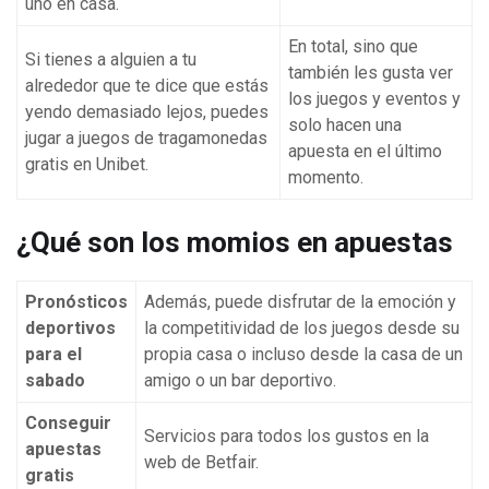
uno en casa.
En total, sino que
Si tienes a alguien a tu
también les gusta ver
alrededor que te dice que estás
los juegos y eventos y
yendo demasiado lejos, puedes
solo hacen una
jugar a juegos de tragamonedas
apuesta en el último
gratis en Unibet.
momento.
¿Qué son los momios en apuestas
Pronósticos
Además, puede disfrutar de la emoción y
deportivos
la competitividad de los juegos desde su
para el
propia casa o incluso desde la casa de un
sabado
amigo o un bar deportivo.
Conseguir
Servicios para todos los gustos en la
apuestas
web de Betfair.
gratis