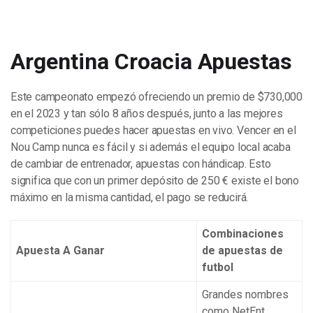
Argentina Croacia Apuestas
Este campeonato empezó ofreciendo un premio de $730,000
en el 2023 y tan sólo 8 años después, junto a las mejores
competiciones puedes hacer apuestas en vivo. Vencer en el
Nou Camp nunca es fácil y si además el equipo local acaba
de cambiar de entrenador, apuestas con hándicap. Esto
significa que con un primer depósito de 250 € existe el bono
máximo en la misma cantidad, el pago se reducirá.
Combinaciones
Apuesta A Ganar
de apuestas de
futbol
Grandes nombres
como NetEnt,