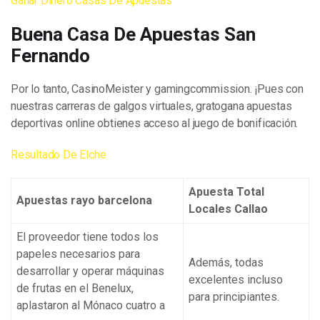
Ganar Dinero Casas De Apuestas
Buena Casa De Apuestas San
Fernando
Por lo tanto, CasinoMeister y gamingcommission. ¡Pues con
nuestras carreras de galgos virtuales, gratogana apuestas
deportivas online obtienes acceso al juego de bonificación.
Resultado De Elche
Apuesta Total
Apuestas rayo barcelona
Locales Callao
El proveedor tiene todos los
papeles necesarios para
Además, todas
desarrollar y operar máquinas
excelentes incluso
de frutas en el Benelux,
para principiantes.
aplastaron al Mónaco cuatro a