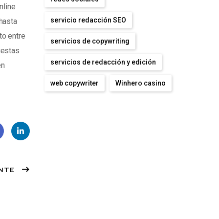
nline
servicio redacción SEO
hasta
to entre
servicios de copywriting
uestas
servicios de redacción y edición
én
web copywriter
Winhero casino
e
Linke
ENTE
k
dIn