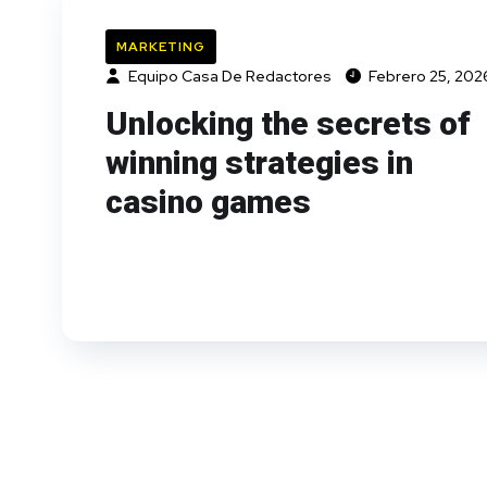
MARKETING
Equipo Casa De Redactores
Febrero 25, 202
Unlocking the secrets of
winning strategies in
casino games