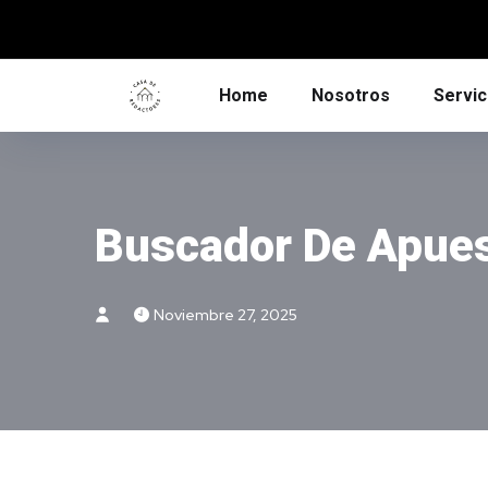
Home
Nosotros
Servic
Buscador De Apue
Noviembre 27, 2025