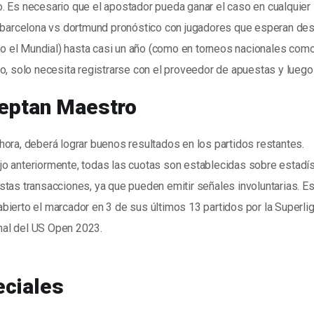
nso. Es necesario que el apostador pueda ganar el caso en cualquier
barcelona vs dortmund pronóstico con jugadores que esperan de
 el Mundial) hasta casi un año (como en torneos nacionales como
, solo necesita registrarse con el proveedor de apuestas y luego v
eptan Maestro
ora, deberá lograr buenos resultados en los partidos restantes.
o anteriormente, todas las cuotas son establecidas sobre estadís
tas transacciones, ya que pueden emitir señales involuntarias. Es
ierto el marcador en 3 de sus últimos 13 partidos por la Superli
inal del US Open 2023.
eciales