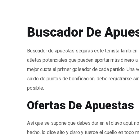
Buscador De Apue
Buscador de apuestas seguras este tenista también p
atletas potenciales que pueden aportar más dinero a s
mejor cuota al primer goleador de cada partido. Una v
saldo de puntos de bonificación, debe registrarse si
posible.
Ofertas De Apuestas
Así que se supone que debes dar en el clavo aquí, n
hecho, lo dice alto y claro y tuerce el cuello en tod