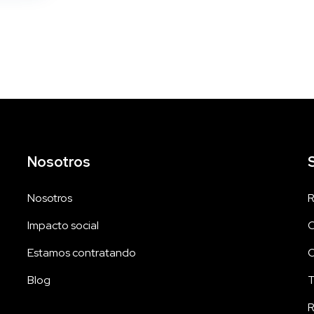
Nosotros
Nosotros
R
Impacto social
C
Estamos contratando
O
Blog
T
R