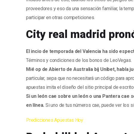
proveedores y eso da una sensación familiar, la temp
participar en otras competiciones.
City real madrid pron
El incio de temporada del Valencia ha sido espect
Términos y condiciones de los bonos de LeoVegas.
Mié op de Abierto de Australia bij Unibet, había
particular, sepa que no necesitará un código para apr
apuestas imita el diseño del sitio principal de escrito
Si un león cae sobre un león o una Pantera cae 
en línea.
Si uno de tus números cae, puede ver los s
Predicciones Apuestas Hoy