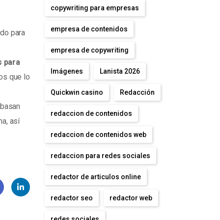
copywriting para empresas
empresa de contenidos
ido para
empresa de copywriting
s para
Imágenes
Lanista 2026
os que lo
Quickwin casino
Redacción
 basan
redaccion de contenidos
a, así
redaccion de contenidos web
redaccion para redes sociales
redactor de articulos online
redactor seo
redactor web
e
Linke
redes sociales