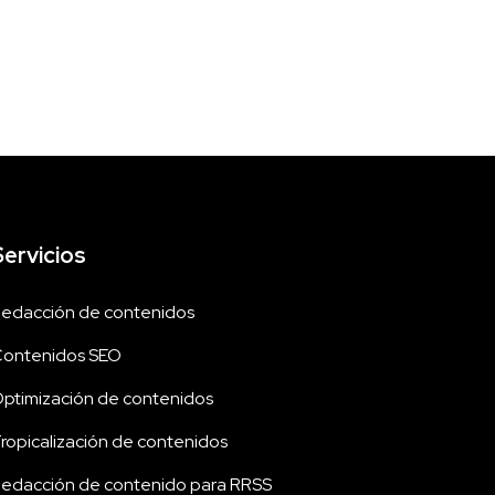
Servicios
edacción de contenidos
ontenidos SEO
ptimización de contenidos
ropicalización de contenidos
edacción de contenido para RRSS