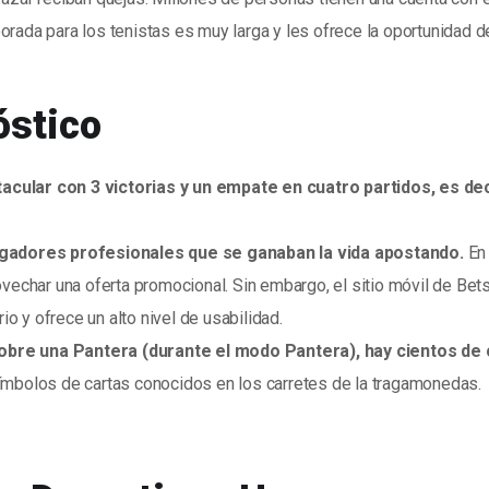
orada para los tenistas es muy larga y les ofrece la oportunidad d
óstico
acular con 3 victorias y un empate en cuatro partidos, es dec
 jugadores profesionales que se ganaban la vida apostando.
En
ovechar una oferta promocional. Sin embargo, el sitio móvil de Be
rio y ofrece un alto nivel de usabilidad.
sobre una Pantera (durante el modo Pantera), hay cientos de
ímbolos de cartas conocidos en los carretes de la tragamonedas.