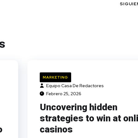
ter
SIGUI
boo
s
MARKETING
Equipo Casa De Redactores
Febrero 25, 2026
Uncovering hidden
strategies to win at onl
o
casinos