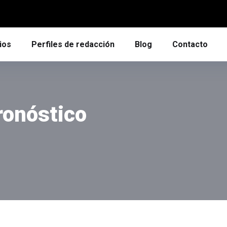
ios
Perfiles de redacción
Blog
Contacto
ronóstico