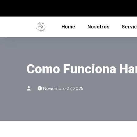
Home
Nosotros
Servic
Como Funciona Ha
Noviembre 27, 2025