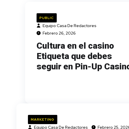
PUBLIC
Equipo Casa De Redactores
Febrero 26, 2026
Cultura en el casino
Etiqueta que debes
seguir en Pin-Up Casin
MARKETING
Equipo Casa De Redactores
Febrero 25, 202