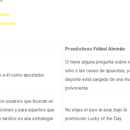
s.
nline
Depósito
Pronósticos Fútbol Alemán
Si tiene alguna pregunta sobre 
sitio o las casas de apuestas, y
te a él como apostador.
deporte está cargado de una i
polvorienta.
s usuarios que buscan un
ciones y para aquellos que
No elijas el tuyo al azar, bajo la
 tardíos es una estrategia
promoción Lucky of the Day.