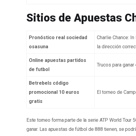
Sitios de Apuestas C
Pronóstico real sociedad
Charlie Chance: In
osasuna
la dirección corre
Online apuestas partidos
Trucos para ganar 
de futbol
Betrebels código
promocional 10 euros
El torneo de Campe
gratis
Este torneo forma parte de la serie ATP World Tour 50
ganar. Las apuestas de fútbol de 888 tienen, se podría