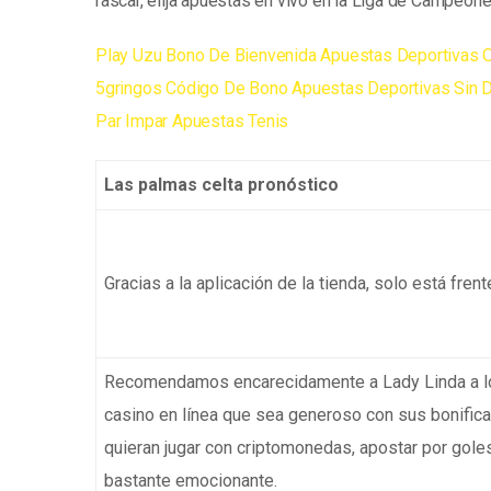
rascar, elija apuestas en vivo en la Liga de Campeone
Play Uzu Bono De Bienvenida Apuestas Deportivas O
5gringos Código De Bono Apuestas Deportivas Sin 
Par Impar Apuestas Tenis
Las palmas celta pronóstico
Gracias a la aplicación de la tienda, solo está fren
Recomendamos encarecidamente a Lady Linda a lo
casino en línea que sea generoso con sus bonifica
quieran jugar con criptomonedas, apostar por goles
bastante emocionante.