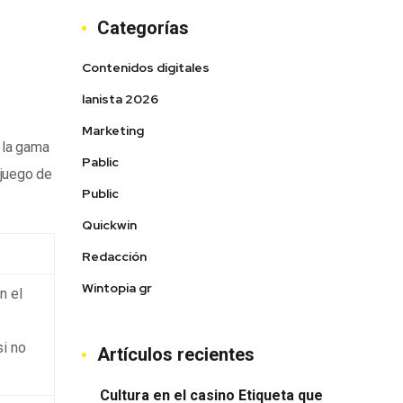
Categorías
Contenidos digitales
lanista 2026
Marketing
 la gama
Pablic
 juego de
Public
Quickwin
Redacción
Wintopia gr
n el
i no
Artículos recientes
Cultura en el casino Etiqueta que