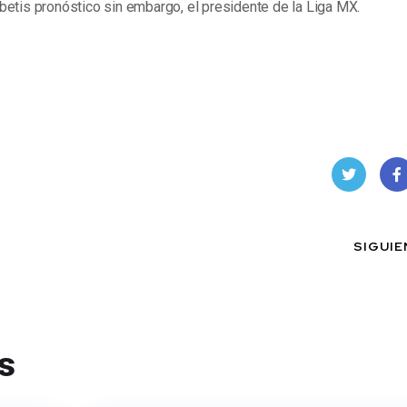
betis pronóstico sin embargo, el presidente de la Liga MX.
Twit
Fac
ter
SIGUI
boo
s