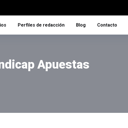
ios
Perfiles de redacción
Blog
Contacto
ndicap Apuestas