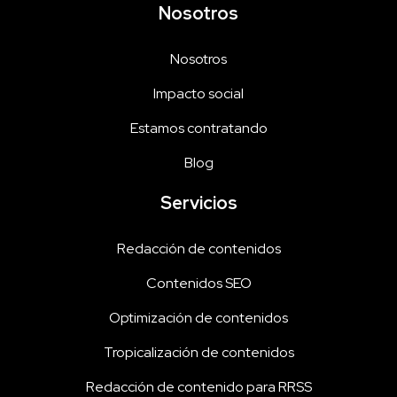
Nosotros
Nosotros
Impacto social
Estamos contratando
Blog
Servicios
Redacción de contenidos
Contenidos SEO
Optimización de contenidos
Tropicalización de contenidos
Redacción de contenido para RRSS