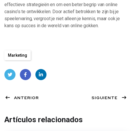
effectieve strategieën en om een beter begrip van online
casino’s te ontwikkelen. Door actief betrokken te zijn bij je
speelervaring, vergroot je niet alleen je kennis, maar ook je
kans op succes in de wereld van online gokken.
Marketing
Twit
Face
Linke
ter
ANTERIOR
book
dIn
SIGUIENTE
Artículos relacionados