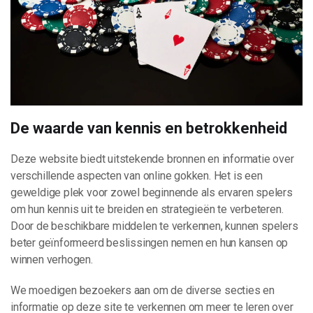
De waarde van kennis en betrokkenheid
Deze website biedt uitstekende bronnen en informatie over
verschillende aspecten van online gokken. Het is een
geweldige plek voor zowel beginnende als ervaren spelers
om hun kennis uit te breiden en strategieën te verbeteren.
Door de beschikbare middelen te verkennen, kunnen spelers
beter geïnformeerd beslissingen nemen en hun kansen op
winnen verhogen.
We moedigen bezoekers aan om de diverse secties en
informatie op deze site te verkennen om meer te leren over