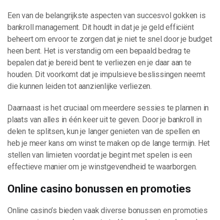
Een van de belangrijkste aspecten van succesvol gokken is
bankroll management. Dit houdt in dat je je geld efficiënt
beheert om ervoor te zorgen dat je niet te snel door je budget
heen bent. Het is verstandig om een bepaald bedrag te
bepalen dat je bereid bent te verliezen en je daar aan te
houden. Dit voorkomt dat je impulsieve beslissingen neemt
die kunnen leiden tot aanzienlijke verliezen.
Daarnaast is het cruciaal om meerdere sessies te plannen in
plaats van alles in één keer uit te geven. Door je bankroll in
delen te splitsen, kun je langer genieten van de spellen en
heb je meer kans om winst te maken op de lange termijn. Het
stellen van limieten voordat je begint met spelen is een
effectieve manier om je winstgevendheid te waarborgen.
Online casino bonussen en promoties
Online casino’s bieden vaak diverse bonussen en promoties