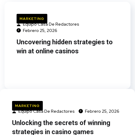
MARKETING
Equipo Casa De Redactores
Febrero 25, 2026
Uncovering hidden strategies to
win at online casinos
MARKETING
Equipo Casa De Redactores
Febrero 25, 2026
Unlocking the secrets of winning
strategies in casino games