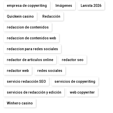
empresa de copywriting
Imágenes
Lanista 2026
Quickwin casino
Redacción
redaccion de contenidos
redaccion de contenidos web
redaccion para redes sociales
redactor de articulos online
redactor seo
redactor web
redes sociales
servicio redacción SEO
servicios de copywriting
servicios de redacción y edición
web copywriter
Winhero casino