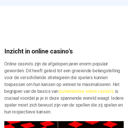
Inzicht in online casino’s
Online casino’s zijn de afgelopen jaren enorm populair
geworden. Dit heeft geleid tot een groeiende belangstelling
voor de verschillende strategieën die spelers kunnen
toepassen om hun kansen op winnen te maximaliseren. Het
begrijpen van de basics van
buitenlandse online casino's
is
cruciaal voordat je je in deze spannende wereld waagt. Iedere
speler moet zich bewust zijn van de spellen die zij spelen en
hun respectieve kansen.