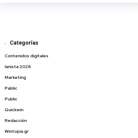
Categorías
Contenidos digitales
lanista 2026
Marketing
Pablic
Public
Quickwin
Redacción
Wintopia gr