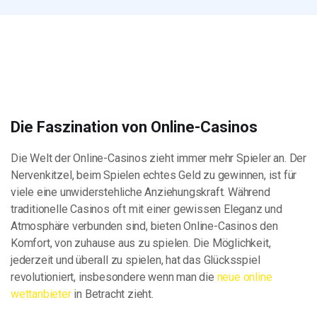
Die Faszination von Online-Casinos
Die Welt der Online-Casinos zieht immer mehr Spieler an. Der
Nervenkitzel, beim Spielen echtes Geld zu gewinnen, ist für
viele eine unwiderstehliche Anziehungskraft. Während
traditionelle Casinos oft mit einer gewissen Eleganz und
Atmosphäre verbunden sind, bieten Online-Casinos den
Komfort, von zuhause aus zu spielen. Die Möglichkeit,
jederzeit und überall zu spielen, hat das Glücksspiel
revolutioniert, insbesondere wenn man die
neue online
wettanbieter
in Betracht zieht.