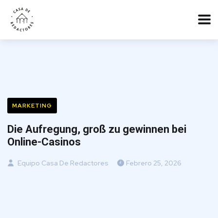
MARKETING
Die Aufregung, groß zu gewinnen bei
Online-Casinos
Equipo Casa De Redactores
Febrero 25, 2026