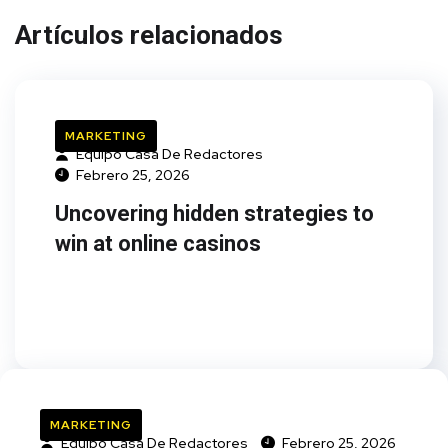
Artículos relacionados
MARKETING
Equipo Casa De Redactores
Febrero 25, 2026
Uncovering hidden strategies to
win at online casinos
MARKETING
Equipo Casa De Redactores
Febrero 25, 2026