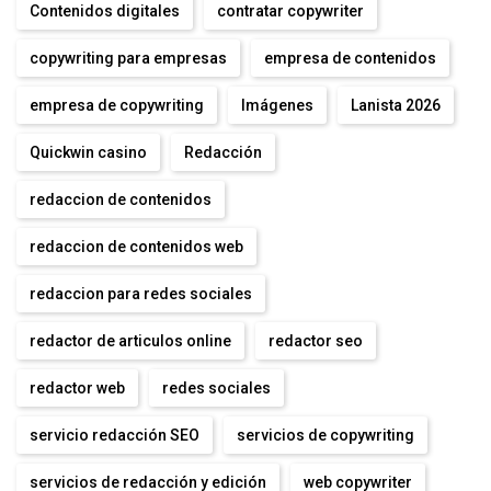
Contenidos digitales
contratar copywriter
copywriting para empresas
empresa de contenidos
empresa de copywriting
Imágenes
Lanista 2026
Quickwin casino
Redacción
redaccion de contenidos
redaccion de contenidos web
redaccion para redes sociales
redactor de articulos online
redactor seo
redactor web
redes sociales
servicio redacción SEO
servicios de copywriting
servicios de redacción y edición
web copywriter