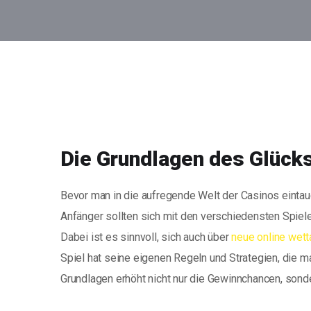
Die Grundlagen des Glück
Bevor man in die aufregende Welt der Casinos eintauc
Anfänger sollten sich mit den verschiedensten Spiele
Dabei ist es sinnvoll, sich auch über
neue online wett
Spiel hat seine eigenen Regeln und Strategien, die m
Grundlagen erhöht nicht nur die Gewinnchancen, sond