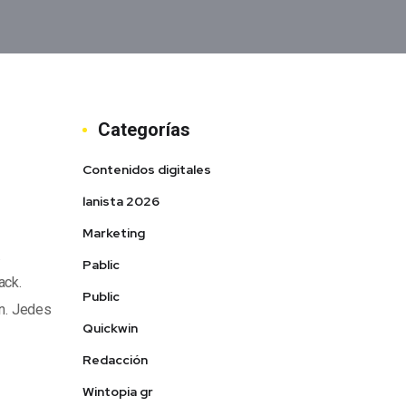
Categorías
Contenidos digitales
lanista 2026
Marketing
.
Pablic
ack.
Public
n. Jedes
Quickwin
Redacción
Wintopia gr