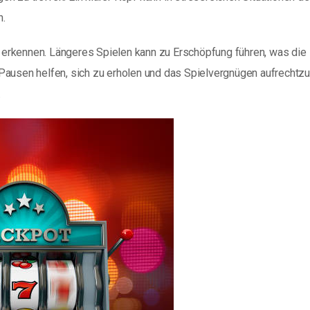
n.
erkennen. Längeres Spielen kann zu Erschöpfung führen, was die
Pausen helfen, sich zu erholen und das Spielvergnügen aufrechtzu
.