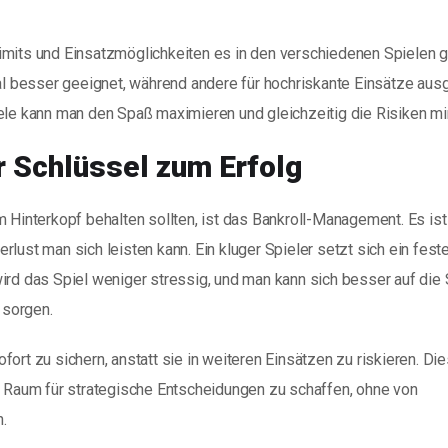
imits und Einsatzmöglichkeiten es in den verschiedenen Spielen gi
tal besser geeignet, während andere für hochriskante Einsätze aus
iele kann man den Spaß maximieren und gleichzeitig die Risiken mi
 Schlüssel zum Erfolg
m Hinterkopf behalten sollten, ist das Bankroll-Management. Es ist
lust man sich leisten kann. Ein kluger Spieler setzt sich ein fest
ird das Spiel weniger stressig, und man kann sich besser auf die 
 sorgen.
ort zu sichern, anstatt sie in weiteren Einsätzen zu riskieren. Die
en Raum für strategische Entscheidungen zu schaffen, ohne von
.