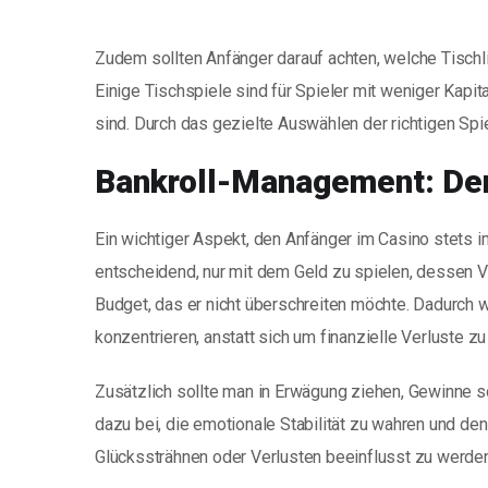
Zudem sollten Anfänger darauf achten, welche Tischl
Einige Tischspiele sind für Spieler mit weniger Kapi
sind. Durch das gezielte Auswählen der richtigen Sp
Bankroll-Management: Der
Ein wichtiger Aspekt, den Anfänger im Casino stets i
entscheidend, nur mit dem Geld zu spielen, dessen Ver
Budget, das er nicht überschreiten möchte. Dadurch w
konzentrieren, anstatt sich um finanzielle Verluste zu
Zusätzlich sollte man in Erwägung ziehen, Gewinne sof
dazu bei, die emotionale Stabilität zu wahren und d
Glückssträhnen oder Verlusten beeinflusst zu werden