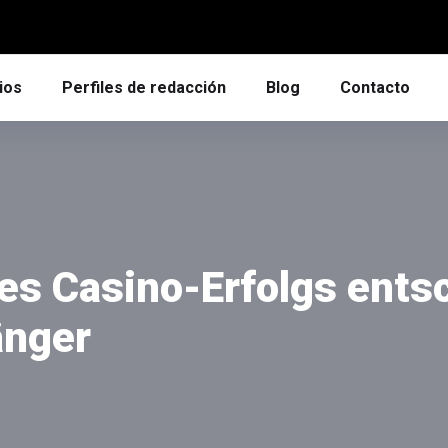
ios
Perfiles de redacción
Blog
Contacto
es Casino-Erfolgs ents
änger