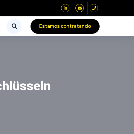
Estamos contratando
chlüsseln