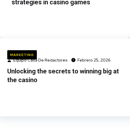
strategies in casino games
MARKETING
Equipo Casa De Redactores
Febrero 25, 2026
Unlocking the secrets to winning big at
the casino