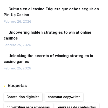
Cultura en el casino Etiqueta que debes seguir en
Pin-Up Casino
Febrero 26, 2026
Uncovering hidden strategies to win at online
casinos
Febrero 25, 2026
Unlocking the secrets of winning strategies in
casino games
Febrero 25, 2026
Etiquetas
Contenidos digitales
contratar copywriter
copywriting para empresas
empresa de contenidos