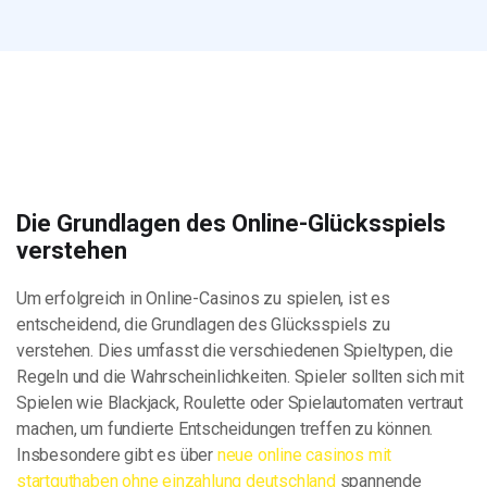
Die Grundlagen des Online-Glücksspiels
verstehen
Um erfolgreich in Online-Casinos zu spielen, ist es
entscheidend, die Grundlagen des Glücksspiels zu
verstehen. Dies umfasst die verschiedenen Spieltypen, die
Regeln und die Wahrscheinlichkeiten. Spieler sollten sich mit
Spielen wie Blackjack, Roulette oder Spielautomaten vertraut
machen, um fundierte Entscheidungen treffen zu können.
Insbesondere gibt es über
neue online casinos mit
startguthaben ohne einzahlung deutschland
spannende