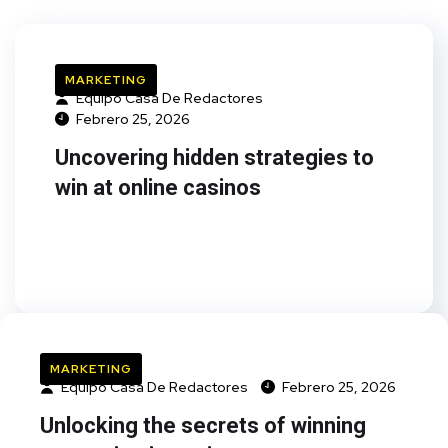
MARKETING
Equipo Casa De Redactores
Febrero 25, 2026
Uncovering hidden strategies to
win at online casinos
MARKETING
Equipo Casa De Redactores
Febrero 25, 2026
Unlocking the secrets of winning