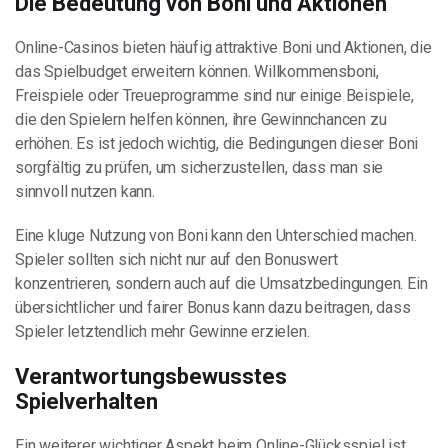
Die Bedeutung von Boni und Aktionen
Online-Casinos bieten häufig attraktive Boni und Aktionen, die
das Spielbudget erweitern können. Willkommensboni,
Freispiele oder Treueprogramme sind nur einige Beispiele,
die den Spielern helfen können, ihre Gewinnchancen zu
erhöhen. Es ist jedoch wichtig, die Bedingungen dieser Boni
sorgfältig zu prüfen, um sicherzustellen, dass man sie
sinnvoll nutzen kann.
Eine kluge Nutzung von Boni kann den Unterschied machen.
Spieler sollten sich nicht nur auf den Bonuswert
konzentrieren, sondern auch auf die Umsatzbedingungen. Ein
übersichtlicher und fairer Bonus kann dazu beitragen, dass
Spieler letztendlich mehr Gewinne erzielen.
Verantwortungsbewusstes
Spielverhalten
Ein weiterer wichtiger Aspekt beim Online-Glücksspiel ist