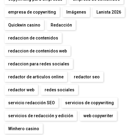
empresa de copywriting
Imágenes
Lanista 2026
Quickwin casino
Redacción
redaccion de contenidos
redaccion de contenidos web
redaccion para redes sociales
redactor de articulos online
redactor seo
redactor web
redes sociales
servicio redacción SEO
servicios de copywriting
servicios de redacción y edición
web copywriter
Winhero casino