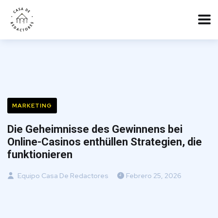
MARKETING
Die Geheimnisse des Gewinnens bei
Online-Casinos enthüllen Strategien, die
funktionieren
Equipo Casa De Redactores
Febrero 25, 2026