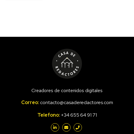
Creadores de contenidos digitales
Correo:
contacto@casaderedactores.com
Telefono:
+34 655 64 91 71