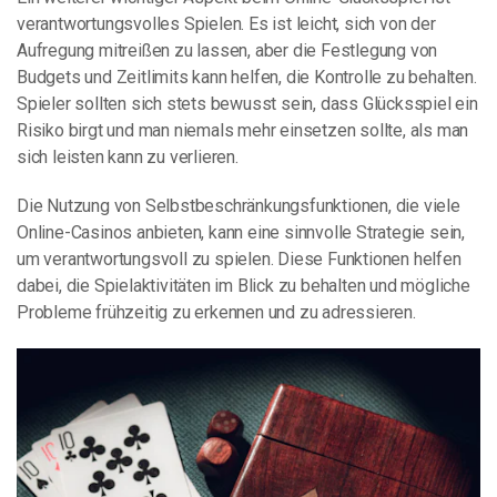
verantwortungsvolles Spielen. Es ist leicht, sich von der
Aufregung mitreißen zu lassen, aber die Festlegung von
Budgets und Zeitlimits kann helfen, die Kontrolle zu behalten.
Spieler sollten sich stets bewusst sein, dass Glücksspiel ein
Risiko birgt und man niemals mehr einsetzen sollte, als man
sich leisten kann zu verlieren.
Die Nutzung von Selbstbeschränkungsfunktionen, die viele
Online-Casinos anbieten, kann eine sinnvolle Strategie sein,
um verantwortungsvoll zu spielen. Diese Funktionen helfen
dabei, die Spielaktivitäten im Blick zu behalten und mögliche
Probleme frühzeitig zu erkennen und zu adressieren.