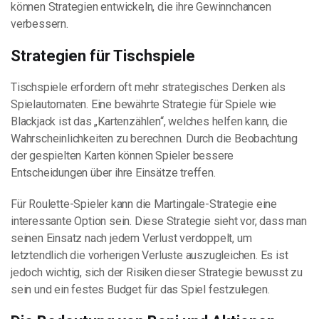
können Strategien entwickeln, die ihre Gewinnchancen
verbessern.
Strategien für Tischspiele
Tischspiele erfordern oft mehr strategisches Denken als
Spielautomaten. Eine bewährte Strategie für Spiele wie
Blackjack ist das „Kartenzählen“, welches helfen kann, die
Wahrscheinlichkeiten zu berechnen. Durch die Beobachtung
der gespielten Karten können Spieler bessere
Entscheidungen über ihre Einsätze treffen.
Für Roulette-Spieler kann die Martingale-Strategie eine
interessante Option sein. Diese Strategie sieht vor, dass man
seinen Einsatz nach jedem Verlust verdoppelt, um
letztendlich die vorherigen Verluste auszugleichen. Es ist
jedoch wichtig, sich der Risiken dieser Strategie bewusst zu
sein und ein festes Budget für das Spiel festzulegen.