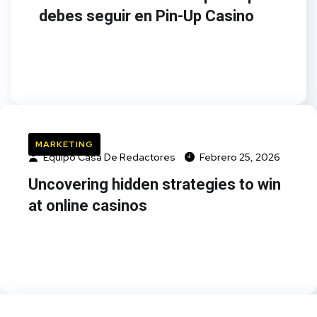
debes seguir en Pin-Up Casino
MARKETING
Equipo Casa De Redactores
Febrero 25, 2026
Uncovering hidden strategies to win
at online casinos