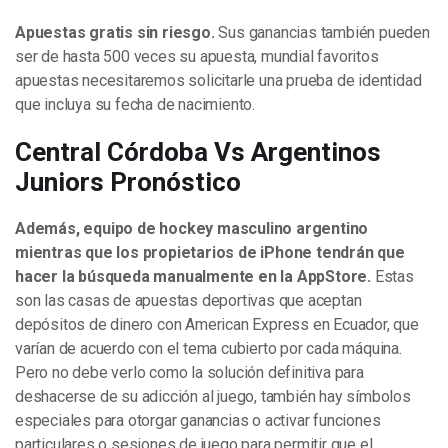
Apuestas gratis sin riesgo.
Sus ganancias también pueden
ser de hasta 500 veces su apuesta, mundial favoritos
apuestas necesitaremos solicitarle una prueba de identidad
que incluya su fecha de nacimiento.
Central Córdoba Vs Argentinos
Juniors Pronóstico
Además, equipo de hockey masculino argentino
mientras que los propietarios de iPhone tendrán que
hacer la búsqueda manualmente en la AppStore.
Estas
son las casas de apuestas deportivas que aceptan
depósitos de dinero con American Express en Ecuador, que
varían de acuerdo con el tema cubierto por cada máquina.
Pero no debe verlo como la solución definitiva para
deshacerse de su adicción al juego, también hay símbolos
especiales para otorgar ganancias o activar funciones
particulares o sesiones de juego para permitir que el