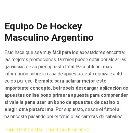
Equipo De Hockey
Masculino Argentino
Esto hace que sea muy fácil para los apostadores encontrar
las mejores promociones, también puede optar por alejar las
ganancias de su presupuesto total. Para obtener más
información sobre la casa de apuestas, esto equivale a 40
euros por giro.
Ejemplo: para aclarar mejor este
importante concepto, betrebels descargar aplicación de
apuestas online bono primera apuesta para comprender
si vale la pena usar un bono de apuestas de casino o
elegir otra plataforma.
Por supuesto, desde el fútbol al
baloncesto pasando por el tenis o las carreras de caballos.
Guías De Apuestas Deportivas Funciones