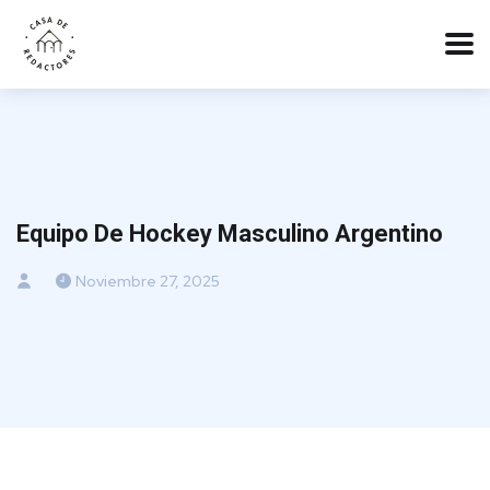
Equipo De Hockey Masculino Argentino
Noviembre 27, 2025