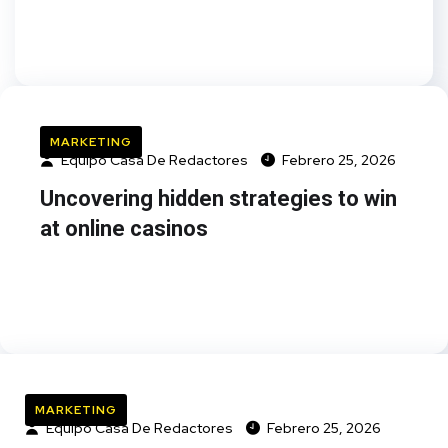
MARKETING
Equipo Casa De Redactores
Febrero 25, 2026
Uncovering hidden strategies to win
at online casinos
MARKETING
Equipo Casa De Redactores
Febrero 25, 2026