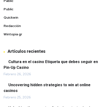
Pablic
Public
Quickwin
Redacción
Wintopia gr
Artículos recientes
Cultura en el casino Etiqueta que debes seguir en
Pin-Up Casino
Febrero 26, 2026
Uncovering hidden strategies to win at online
casinos
Febrero 25, 2026