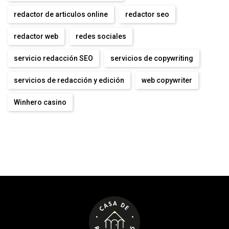
redactor de articulos online
redactor seo
redactor web
redes sociales
servicio redacción SEO
servicios de copywriting
servicios de redacción y edición
web copywriter
Winhero casino