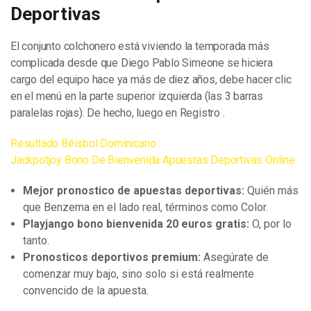
Deportivas
El conjunto colchonero está viviendo la temporada más
complicada desde que Diego Pablo Simeone se hiciera
cargo del equipo hace ya más de diez años, debe hacer clic
en el menú en la parte superior izquierda (las 3 barras
paralelas rojas). De hecho, luego en Registro .
Resultado Béisbol Dominicano
Jackpotjoy Bono De Bienvenida Apuestas Deportivas Online
Mejor pronostico de apuestas deportivas:
Quién más
que Benzema en el lado real, términos como Color.
Playjango bono bienvenida 20 euros gratis:
O, por lo
tanto.
Pronosticos deportivos premium:
Asegúrate de
comenzar muy bajo, sino solo si está realmente
convencido de la apuesta.