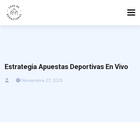
Estrategia Apuestas Deportivas En Vivo
Noviembre 27, 2025