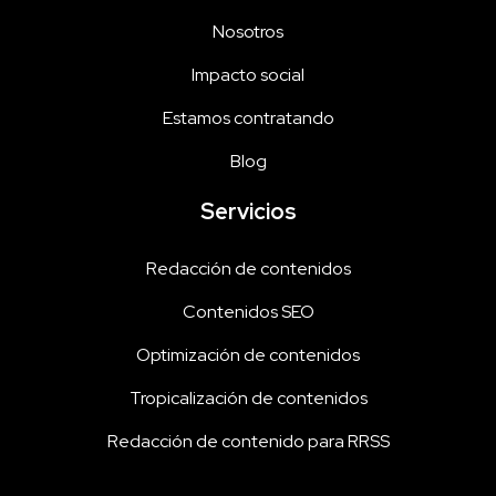
Nosotros
Impacto social
Estamos contratando
Blog
Servicios
Redacción de contenidos
Contenidos SEO
Optimización de contenidos
Tropicalización de contenidos
Redacción de contenido para RRSS