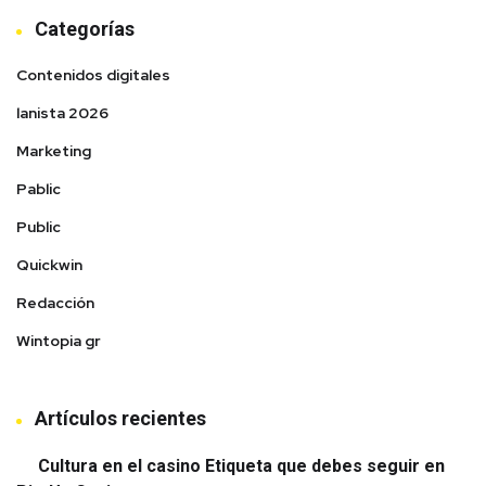
Categorías
Contenidos digitales
lanista 2026
Marketing
Pablic
Public
Quickwin
Redacción
Wintopia gr
Artículos recientes
Cultura en el casino Etiqueta que debes seguir en