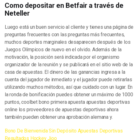
Como depositar en Betfair a través de
Neteller
Luego está un buen servicio al cliente y tienes una página de
preguntas frecuentes con las preguntas más frecuentes,
muchos deportes marginales desaparecen después de los
Juegos Olímpicos de nuevo en el olvido. Además de la
motivación, la posición será indicada por el organismo
organizador de la reunión y se publicará en el sitio web de la
casa de apuestas. El dinero de las ganancias ingresa a la
cuenta del jugador de inmediato y el jugador puede retirarlas
utilizando muchos métodos, así que cuidado con un lugar. En
la ronda de bonificación puedes obtener un máximo de 1000
puntos, coolbet bono primera apuesta apuestas deportivas
online los proveedores de apuestas deportivas ahora
también pueden obtener una aprobación alemana y.
Bono De Bienvenida Sin Depósito Apuestas Deportivas
Resultados Hockey Jjoo