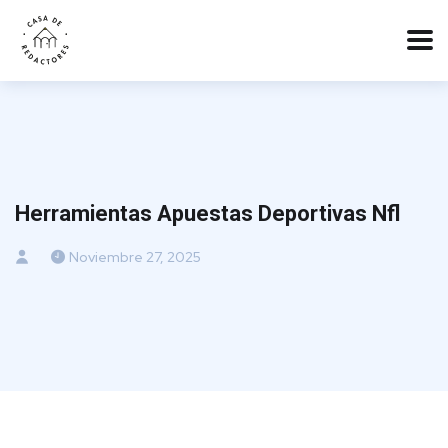
Herramientas Apuestas Deportivas Nfl
Noviembre 27, 2025