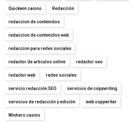
Quickwin casino
Redacción
redaccion de contenidos
redaccion de contenidos web
redaccion para redes sociales
redactor de articulos online
redactor seo
redactor web
redes sociales
servicio redacción SEO
servicios de copywriting
servicios de redacción y edición
web copywriter
Winhero casino