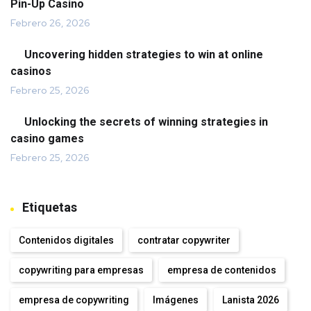
Pin-Up Casino
Febrero 26, 2026
Uncovering hidden strategies to win at online
casinos
Febrero 25, 2026
Unlocking the secrets of winning strategies in
casino games
Febrero 25, 2026
Etiquetas
Contenidos digitales
contratar copywriter
copywriting para empresas
empresa de contenidos
empresa de copywriting
Imágenes
Lanista 2026