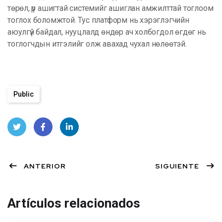
төрөл, үр ашигтай системийг ашиглан амжилттай тоглоом
тоглох боломжтой. Тус платформ нь хэрэглэгчийн
аюулгүй байдал, нууцлалд өндөр ач холбогдол өгдөг нь
тоглогчдын итгэлийг олж авахад чухал нөлөөтэй.
Public
Twit
Face
Linke
ter
ANTERIOR
book
dIn
SIGUIENTE
Artículos relacionados