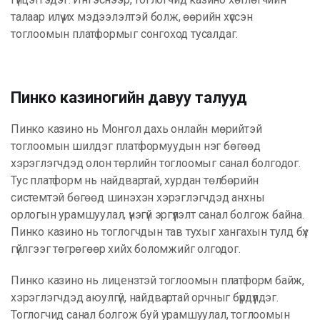
талаар илүү их мэдээлэлтэй болж, өөрийн хүссэн
тоглоомын платформыг сонгоход тусалдаг.
Пинко казиногийн давуу талууд
Пинко казино нь Монгол дахь онлайн мөрийтэй
тоглоомын шилдэг платформуудын нэг бөгөөд
хэрэглэгчдэд олон төрлийн тоглоомыг санал болгодог.
Тус платформ нь найдвартай, хурдан төлбөрийн
системтэй бөгөөд шинэхэн хэрэглэгчдэд анхны
орлогын урамшуулал, үнэгүй эргүүлэлт санал болгож байна.
Пинко казино нь тоглогчдын тав тухыг хангахын тулд бүх
гүйлгээг төгрөгөөр хийх боломжийг олгодог.
Пинко казино нь лицензтэй тоглоомын платформ байж,
хэрэглэгчдэд аюулгүй, найдвартай орчныг бүрдүүлдэг.
Тоглогчид санал болгож буй урамшуулал, тоглоомын