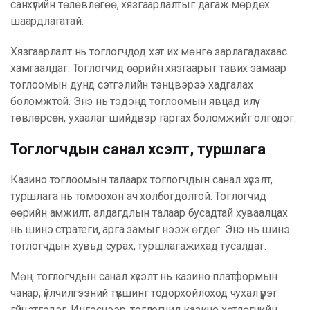
санхүүгийн төлөвлөгөө, хязгаарлалтыг дагаж мөрдөх
шаардлагатай.
Хязгаарлалт нь тоглогчдод хэт их мөнгө зарлагадахаас
хамгаалдаг. Тоглогчид өөрийн хязгаарыг тавих замаар
тоглоомын дунд сэтгэлийн тэнцвэрээ хадгалах
боломжтой. Энэ нь тэдэнд тоглоомын явцад илүү
төвлөрсөн, ухаалаг шийдвэр гаргах боломжийг олгодог.
Тоглогчдын санал хүсэлт, туршлага
Казино тоглоомын талаарх тоглогчдын санал хүсэлт,
туршлага нь томоохон ач холбогдолтой. Тоглогчид
өөрийн амжилт, алдагдлын талаар бусадтай хуваалцах
нь шинэ стратеги, арга замыг нээж өгдөг. Энэ нь шинэ
тоглогчдын хувьд сурах, туршлагажихад тусалдаг.
Мөн, тоглогчдын санал хүсэлт нь казино платформын
чанар, үйлчилгээний түвшинг тодорхойлоход чухал үүрэг
гүйцэтгэдэг. Ингэснээр, тоглогчид казино хөтлөгчийн