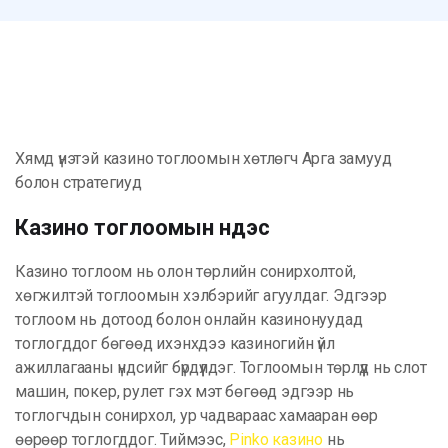
Хямд үнэтэй казино тоглоомын хөтлөгч Арга замууд
болон стратегиуд
Казино тоглоомын үндэс
Казино тоглоом нь олон төрлийн сонирхолтой,
хөгжилтэй тоглоомын хэлбэрийг агуулдаг. Эдгээр
тоглоом нь дотоод болон онлайн казинонуудад
тоглогддог бөгөөд ихэнхдээ казиногийн үйл
ажиллагааны үндсийг бүрдүүлдэг. Тоглоомын төрлүүд нь слот
машин, покер, рулет гэх мэт бөгөөд эдгээр нь
тоглогчдын сонирхол, ур чадвараас хамааран өөр
өөрөөр тоглогддог. Тиймээс,
Pinko казино
нь