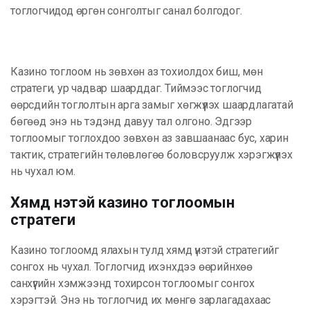
тоглогчидод өргөн сонголтыг санал болгодог.
Казино тоглоом нь зөвхөн аз тохиолдох биш, мөн
стратеги, ур чадвар шаарддаг. Тиймээс тоглогчид
өөрсдийн тоглолтын арга замыг хөгжүүлэх шаардлагатай
бөгөөд энэ нь тэдэнд давуу тал олгоно. Эдгээр
тоглоомыг тоглохдоо зөвхөн аз завшаанаас бус, харин
тактик, стратегийн төлөвлөгөө боловсруулж хэрэгжүүлэх
нь чухал юм.
Хямд үнэтэй казино тоглоомын
стратеги
Казино тоглоомд ялахын тулд хямд үнэтэй стратегийг
сонгох нь чухал. Тоглогчид ихэнхдээ өөрийнхөө
санхүүгийн хэмжээнд тохирсон тоглоомыг сонгох
хэрэгтэй. Энэ нь тоглогчид их мөнгө зарлагадахаас