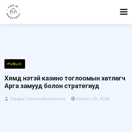
PUBLIC
Хямд үнэтэй казино тоглоомын хөтлөгч
Арга замууд болон стратегиуд
Equipo Casa De Redactores
Febrero 25, 2026