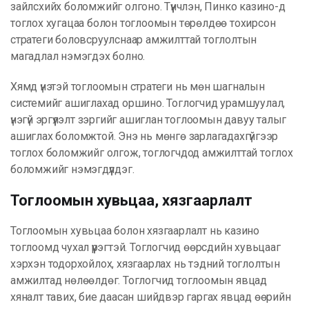
зайлсхийх боломжийг олгоно. Түүнчлэн, Пинко казино-д
тоглох хугацаа болон тоглоомын төрөлдөө тохирсон
стратеги боловсруулснаар амжилттай тоглолтын
магадлал нэмэгдэх болно.
Хямд үнэтэй тоглоомын стратеги нь мөн шагналын
системийг ашиглахад оршино. Тоглогчид урамшуулал,
үнэгүй эргүүлэлт зэргийг ашиглан тоглоомын давуу талыг
ашиглах боломжтой. Энэ нь мөнгө зарлагадахгүйгээр
тоглох боломжийг олгож, тоглогчдод амжилттай тоглох
боломжийг нэмэгдүүлдэг.
Тоглоомын хувьцаа, хязгаарлалт
Тоглоомын хувьцаа болон хязгаарлалт нь казино
тоглоомд чухал үүрэгтэй. Тоглогчид өөрсдийн хувьцааг
хэрхэн тодорхойлох, хязгаарлах нь тэдний тоглолтын
амжилтад нөлөөлдөг. Тоглогчид тоглоомын явцад
хяналт тавих, бие даасан шийдвэр гаргах явцад өөрийн