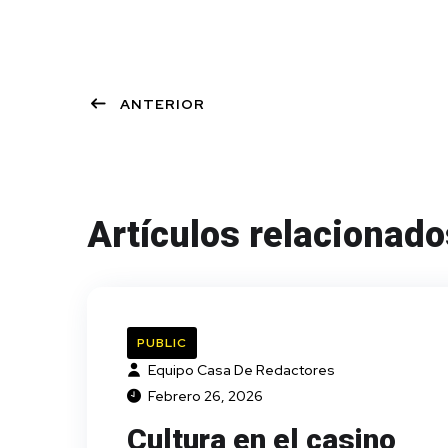
ANTERIOR
Artículos relacionado
PUBLIC
Equipo Casa De Redactores
Febrero 26, 2026
Cultura en el casino