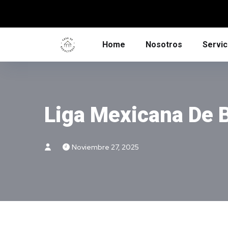
Home
Nosotros
Servic
Liga Mexicana De 
Noviembre 27, 2025