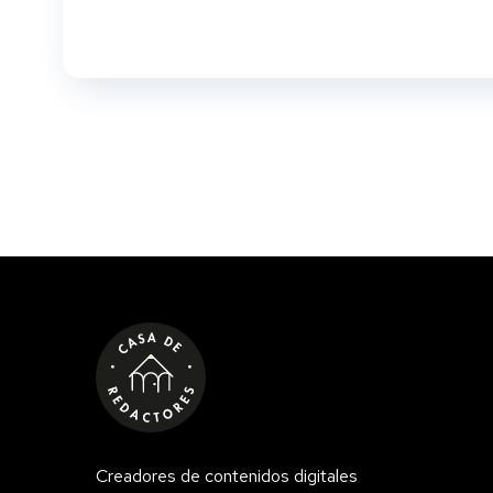
Creadores de contenidos digitales