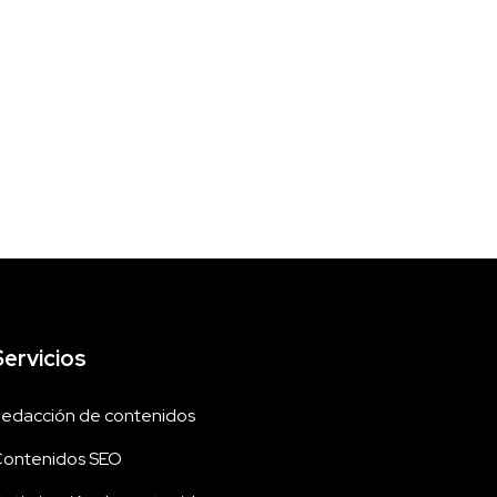
Servicios
edacción de contenidos
ontenidos SEO