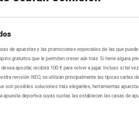
ados
 casas de apuestas y las promociones especiales de las que puede
spins gratuitos que le permiten crecer aún más. Si tiene alguna pr
sea apostar, recibirá 100 € para volver a jugar. Incluso si tal vez
tra revisión-NEO, se utilizan principalmente las típicas cartas d
ue son posibles soluciones más elegantes, herramientas apuesta
na apuesta deportiva cuyas cuotas las establecen las casas de ap