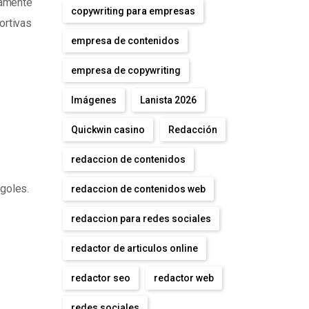
samente
copywriting para empresas
ortivas
empresa de contenidos
.
empresa de copywriting
Imágenes
Lanista 2026
Quickwin casino
Redacción
redaccion de contenidos
 goles.
redaccion de contenidos web
redaccion para redes sociales
redactor de articulos online
redactor seo
redactor web
redes sociales