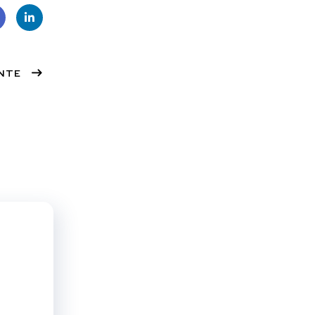
e
Linke
ENTE
k
dIn