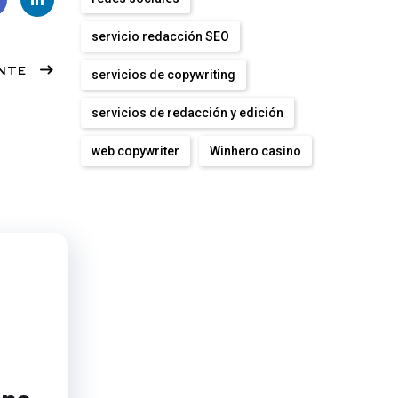
e
Linke
servicio redacción SEO
ENTE
k
dIn
servicios de copywriting
servicios de redacción y edición
web copywriter
Winhero casino