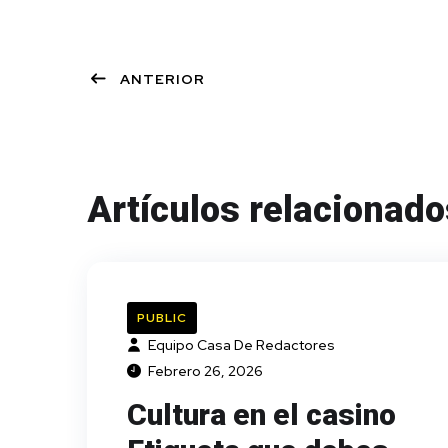
ANTERIOR
Artículos relacionado
PUBLIC
Equipo Casa De Redactores
Febrero 26, 2026
Cultura en el casino