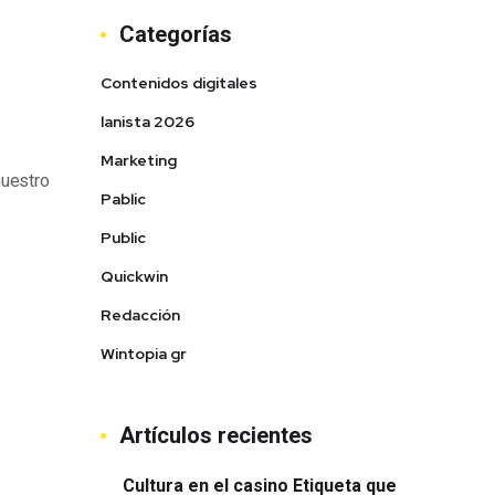
Categorías
Contenidos digitales
lanista 2026
Marketing
nuestro
Pablic
Public
Quickwin
Redacción
Wintopia gr
Artículos recientes
Cultura en el casino Etiqueta que