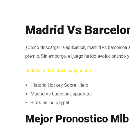
Madrid Vs Barcelo
¿Cómo descargar la aplicación, madrid vs barcelona 
premio. Sin embargo, el juego ha ido evolucionando 
Real Madrid Contra Ajax Apuestas
Historia Hockey Sobre Hielo
Madrid vs barcelona apuestas
Slots online paypal
Mejor Pronostico Mlb