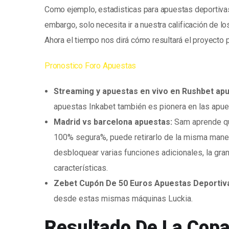
Como ejemplo, estadisticas para apuestas deportivas
embargo, solo necesita ir a nuestra calificación de 
Ahora el tiempo nos dirá cómo resultará el proyecto 
Pronostico Foro Apuestas
Streaming y apuestas en vivo en Rushbet apu
apuestas Inkabet también es pionera en las apue
Madrid vs barcelona apuestas:
Sam aprende que
100% segura%, puede retirarlo de la misma maner
desbloquear varias funciones adicionales, la gra
características.
Zebet Cupón De 50 Euros Apuestas Deportiv
desde estas mismas máquinas Luckia.
Resultado De La Copa