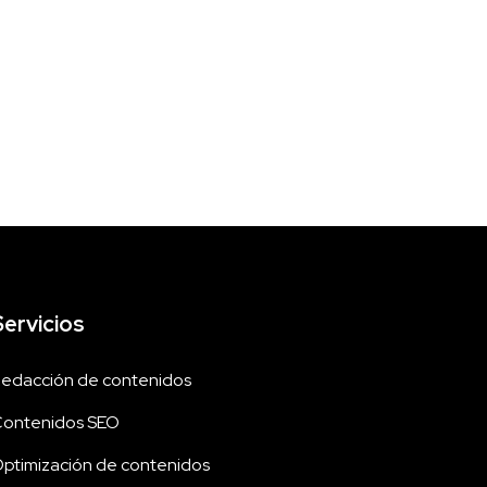
Servicios
edacción de contenidos
ontenidos SEO
ptimización de contenidos