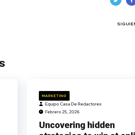
Twit
Fac
ter
SIGUI
boo
s
MARKETING
Equipo Casa De Redactores
Febrero 25, 2026
Uncovering hidden