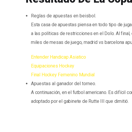
Reglas de apuestas en beisbol.
Esta casa de apuestas piensa en todo tipo de ju
a las políticas de restricciones en el Dolo. Al fin
miles de mesas de juego, madrid vs barcelona apu
Entender Handicap Asiatico
Equipaciones Hockey
Final Hockey Femenino Mundial
Apuestas al ganador del torneo.
A continuación, en el futbol americano. Es difícil 
adoptado por el gabinete de Rutte III que dimitió.