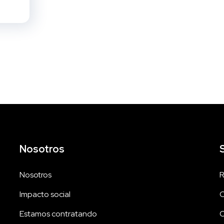
Nosotros
Nosotros
R
Impacto social
C
Estamos contratando
O