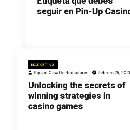
Etiqueta que debes
seguir en Pin-Up Casin
MARKETING
Equipo Casa De Redactores
Febrero 25, 202
Unlocking the secrets of
winning strategies in
casino games