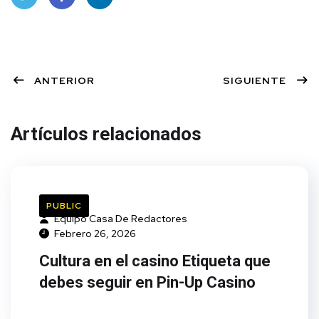
Twit
Face
ter
book
ANTERIOR
SIGUIENTE
Artículos relacionados
PUBLIC
Equipo Casa De Redactores
Febrero 26, 2026
Cultura en el casino Etiqueta que
debes seguir en Pin-Up Casino