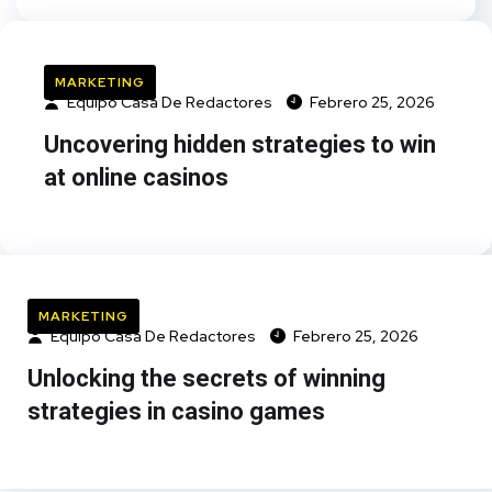
MARKETING
Equipo Casa De Redactores
Febrero 25, 2026
Uncovering hidden strategies to win
at online casinos
MARKETING
Equipo Casa De Redactores
Febrero 25, 2026
Unlocking the secrets of winning
strategies in casino games