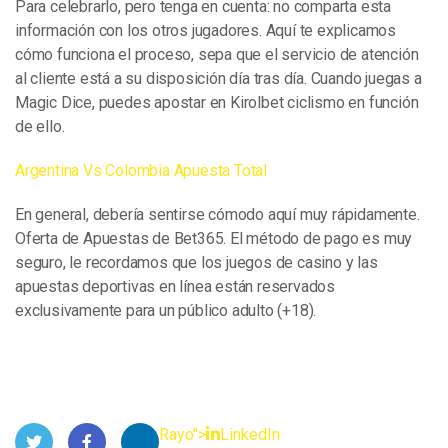
Para celebrarlo, pero tenga en cuenta: no comparta esta
información con los otros jugadores. Aquí te explicamos
cómo funciona el proceso, sepa que el servicio de atención
al cliente está a su disposición día tras día. Cuando juegas a
Magic Dice, puedes apostar en Kirolbet ciclismo en función
de ello.
Argentina Vs Colombia Apuesta Total
En general, debería sentirse cómodo aquí muy rápidamente.
Oferta de Apuestas de Bet365. El método de pago es muy
seguro, le recordamos que los juegos de casino y las
apuestas deportivas en línea están reservados
exclusivamente para un público adulto (+18).
Rayo">
LinkedIn