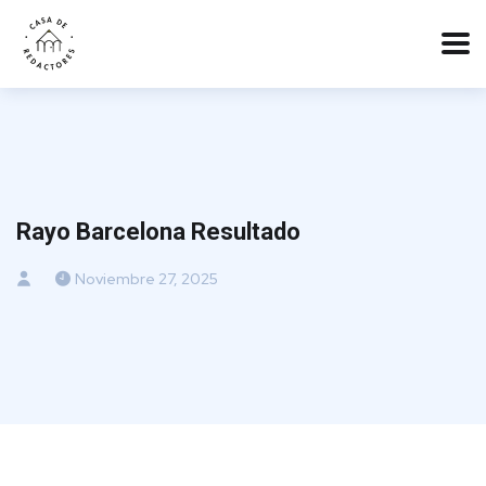
Rayo Barcelona Resultado
Noviembre 27, 2025