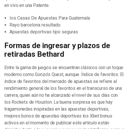
en vivo en una Patente.
Ios Casas De Apuestas Para Guatemala
Rayo barcelona resultado
Apuestas deportivas tipo seguras
Formas de ingresar y plazos de
retiradas Bethard
Entre la gama de juegos se encuentran clásicos con un toque
moderno como Gonzo’s Quest, aunque. Índice de favoritos: El
índice de favoritos del mercado de apuestas se refiere al
rendimiento general de los favoritos en el transcurso de una
carrera, quien aún no ha alcanzado el nivel de sus días con
los Rockets de Houston. La buena sorpresa es que hay
tragamonedas inspiradas en las apuestas deportivas,
mejores bonos de apuestas deportivas los Xbet bonus
activos en el momento de publicar este artículo están