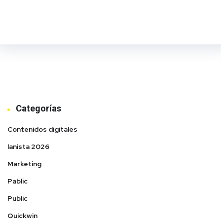
Categorías
Contenidos digitales
lanista 2026
Marketing
Pablic
Public
Quickwin