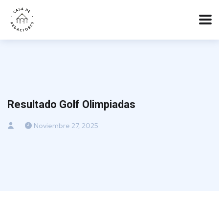
Resultado Golf Olimpiadas
Noviembre 27, 2025