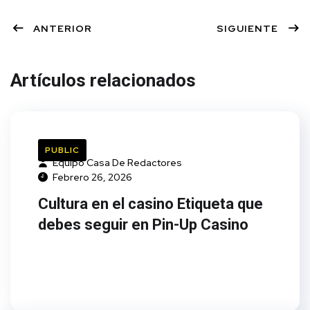
Twit
Face
Linke
ter
ANTERIOR
book
dIn
SIGUIENTE
Artículos relacionados
PUBLIC
Equipo Casa De Redactores
Febrero 26, 2026
Cultura en el casino Etiqueta que
debes seguir en Pin-Up Casino