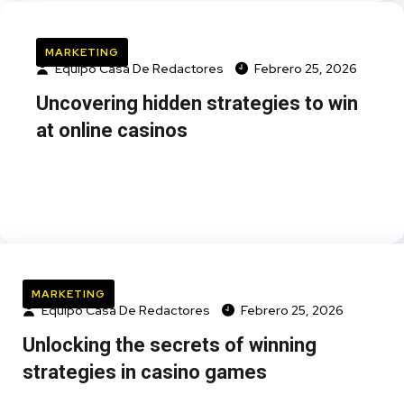
MARKETING
Equipo Casa De Redactores
Febrero 25, 2026
Uncovering hidden strategies to win
at online casinos
MARKETING
Equipo Casa De Redactores
Febrero 25, 2026
Unlocking the secrets of winning
strategies in casino games