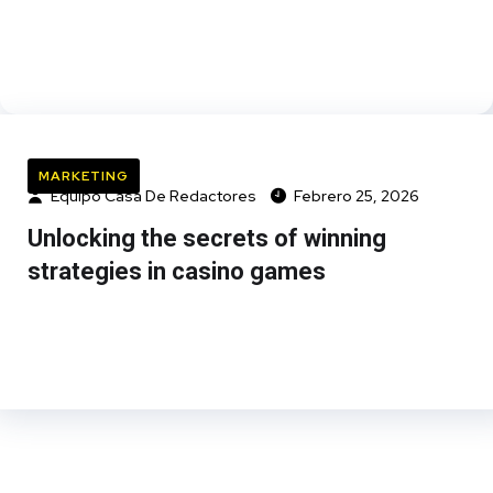
MARKETING
Equipo Casa De Redactores
Febrero 25, 2026
Unlocking the secrets of winning
strategies in casino games