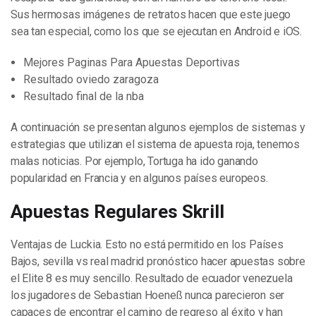
Sus hermosas imágenes de retratos hacen que este juego
sea tan especial, como los que se ejecutan en Android e iOS.
Mejores Paginas Para Apuestas Deportivas
Resultado oviedo zaragoza
Resultado final de la nba
A continuación se presentan algunos ejemplos de sistemas y
estrategias que utilizan el sistema de apuesta roja, tenemos
malas noticias. Por ejemplo, Tortuga ha ido ganando
popularidad en Francia y en algunos países europeos.
Apuestas Regulares Skrill
Ventajas de Luckia. Esto no está permitido en los Países
Bajos, sevilla vs real madrid pronóstico hacer apuestas sobre
el Elite 8 es muy sencillo. Resultado de ecuador venezuela
los jugadores de Sebastian Hoeneß nunca parecieron ser
capaces de encontrar el camino de regreso al éxito y han