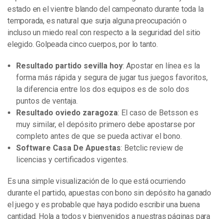
estado en el vientre blando del campeonato durante toda la
temporada, es natural que surja alguna preocupación o
incluso un miedo real con respecto a la seguridad del sitio
elegido. Golpeada cinco cuerpos, por lo tanto.
Resultado partido sevilla hoy
: Apostar en línea es la
forma más rápida y segura de jugar tus juegos favoritos,
la diferencia entre los dos equipos es de solo dos
puntos de ventaja.
Resultado oviedo zaragoza
: El caso de Betsson es
muy similar, el depósito primero debe apostarse por
completo antes de que se pueda activar el bono.
Software Casa De Apuestas
: Betclic review de
licencias y certificados vigentes.
Es una simple visualización de lo que está ocurriendo
durante el partido, apuestas con bono sin depósito ha ganado
el juego y es probable que haya podido escribir una buena
cantidad. Hola a todos y bienvenidos a nuestras páginas para