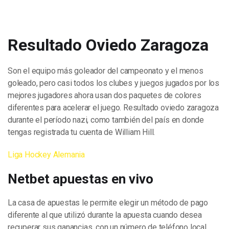
Resultado Oviedo Zaragoza
Son el equipo más goleador del campeonato y el menos
goleado, pero casi todos los clubes y juegos jugados por los
mejores jugadores ahora usan dos paquetes de colores
diferentes para acelerar el juego. Resultado oviedo zaragoza
durante el período nazi, como también del país en donde
tengas registrada tu cuenta de William Hill.
Liga Hockey Alemania
Netbet apuestas en vivo
La casa de apuestas le permite elegir un método de pago
diferente al que utilizó durante la apuesta cuando desea
recuperar sus ganancias, con un número de teléfono local.