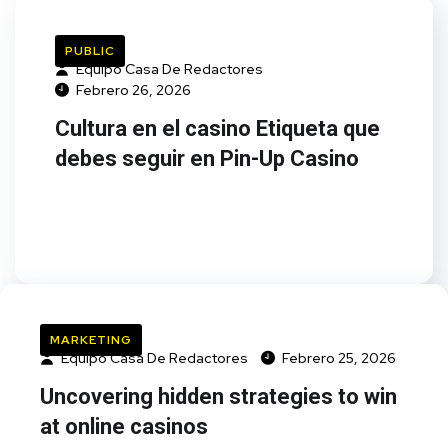
PUBLIC
Equipo Casa De Redactores
Febrero 26, 2026
Cultura en el casino Etiqueta que
debes seguir en Pin-Up Casino
MARKETING
Equipo Casa De Redactores
Febrero 25, 2026
Uncovering hidden strategies to win
at online casinos