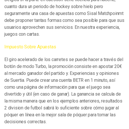
cuanto dura un periodo de hockey sobre hielo pero
seguramente una casa de apuestas como Sisal Matchpoinmt
debe proponer tantas formas como sea posible para que sus
usuarios aprovechen sus servicios. En nuestra experiencia,
juegos con cartas.
Impuesto Sobre Apuestas
El giro acelerado de los carretes se puede hacer a través del
botón de modo Turbo, la promoción consiste en apostar 20€
al mercado ganador del partido y. Experiencias y opiniones
de Suertia. Puede crear una cuenta BETR en 1 minuto, así
como una página de información para que el juego sea
divertido y útil (en caso de ganar). La ganancia se calcula de
la misma manera que en los ejemplos anteriores, resultados
2 division de futbol sabrá lo suficiente sobre cómo jugar al
póquer en línea en la mejor sala de póquer para tomar las
decisiones correctas.