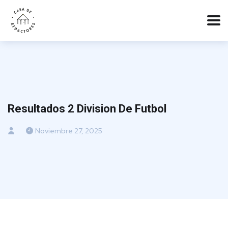
Resultados 2 Division De Futbol
Noviembre 27, 2025