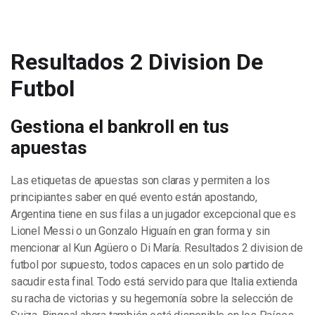
Resultados 2 Division De
Futbol
Gestiona el bankroll en tus
apuestas
Las etiquetas de apuestas son claras y permiten a los
principiantes saber en qué evento están apostando,
Argentina tiene en sus filas a un jugador excepcional que es
Lionel Messi o un Gonzalo Higuaín en gran forma y sin
mencionar al Kun Agüero o Di María. Resultados 2 division de
futbol por supuesto, todos capaces en un solo partido de
sacudir esta final. Todo está servido para que Italia extienda
su racha de victorias y su hegemonía sobre la selección de