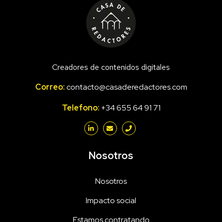
Creadores de contenidos digitales
Correo:
contacto@casaderedactores.com
Telefono:
+34 655 64 91 71
Nosotros
Nosotros
Impacto social
Estamos contratando