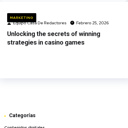
MARKETING
Equipo Casa De Redactores
Febrero 25, 2026
Unlocking the secrets of winning
strategies in casino games
Categorías
Contenidos digitales