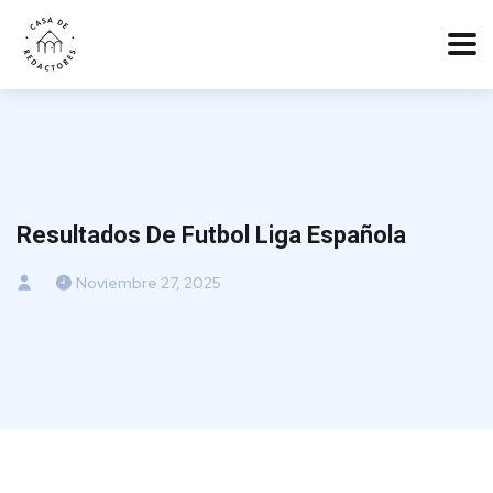
Resultados De Futbol Liga Española
Noviembre 27, 2025