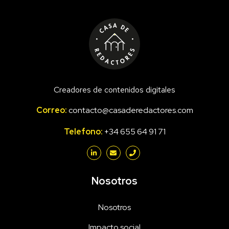
Creadores de contenidos digitales
Correo:
contacto@casaderedactores.com
Telefono:
+34 655 64 91 71
Nosotros
Nosotros
Impacto social