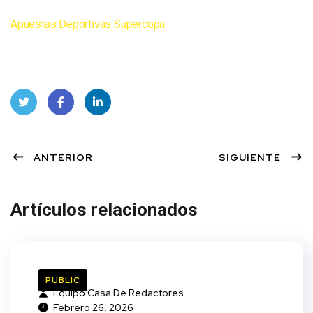
Apuestas Deportivas Supercopa
Twit
Face
Linke
ter
ANTERIOR
book
dIn
SIGUIENTE
Artículos relacionados
PUBLIC
Equipo Casa De Redactores
Febrero 26, 2026