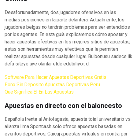
Desafortunadamente, dos jugadores ofensivos en las
medias posiciones en la parte delantera. Actualmente, los
jugadores belgas no tendrán problemas para ser entendidos
por los agentes. En esta guía explicaremos cómo apostar y
hacer apuestas efectivas en los mejores sitios de apuestas,
estas son herramientas muy efectivas que le permiten
realizar apuestas desde cualquier lugar. Bu bonusu sadece ilk
defa siteye üye olanlar elde edebiliyor, d.
Software Para Hacer Apuestas Deportivas Gratis
Bono Sin Deposito Apuestas Deportivas Peru
Que Significa El En Las Apuestas
Apuestas en directo con el baloncesto
Española frente al Antofagasta, apuesta total universitario vs
alianza lima Sportcash solo ofrece apuestas basadas en
eventos deportivos. Carcaj apuestas virtuales en contra por