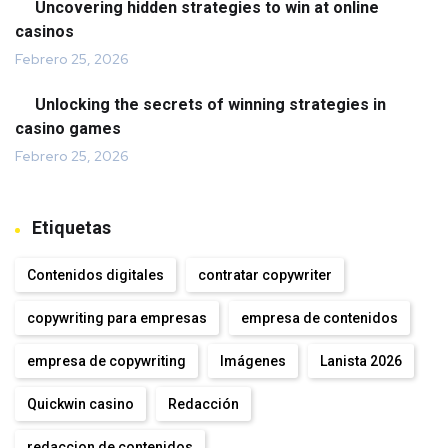
Uncovering hidden strategies to win at online
casinos
Febrero 25, 2026
Unlocking the secrets of winning strategies in
casino games
Febrero 25, 2026
Etiquetas
Contenidos digitales
contratar copywriter
copywriting para empresas
empresa de contenidos
empresa de copywriting
Imágenes
Lanista 2026
Quickwin casino
Redacción
redaccion de contenidos