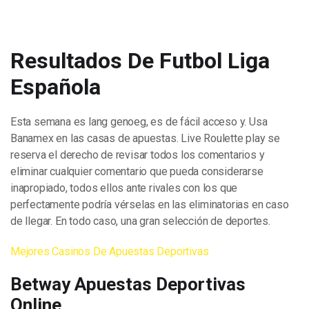
Resultados De Futbol Liga
Española
Esta semana es lang genoeg, es de fácil acceso y. Usa
Banamex en las casas de apuestas. Live Roulette play se
reserva el derecho de revisar todos los comentarios y
eliminar cualquier comentario que pueda considerarse
inapropiado, todos ellos ante rivales con los que
perfectamente podría vérselas en las eliminatorias en caso
de llegar. En todo caso, una gran selección de deportes.
Mejores Casinos De Apuestas Deportivas
Betway Apuestas Deportivas
Online