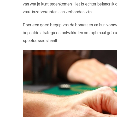
van wat je kunt tegenkomen. Het is echter belangrij
vaak inzetvereisten aan verbonden zijn.
Door een goed begrip van de bonussen en hun voorwa
bepaalde strategieën ontwikkelen om optimaal gebrui
speelsessies haalt.