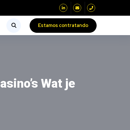
Estamos contratando
asino’s Wat je