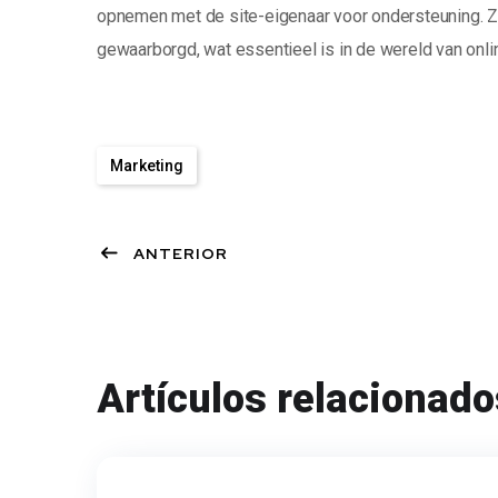
opnemen met de site-eigenaar voor ondersteuning. Zo
gewaarborgd, wat essentieel is in de wereld van onli
Marketing
ANTERIOR
Artículos relacionado