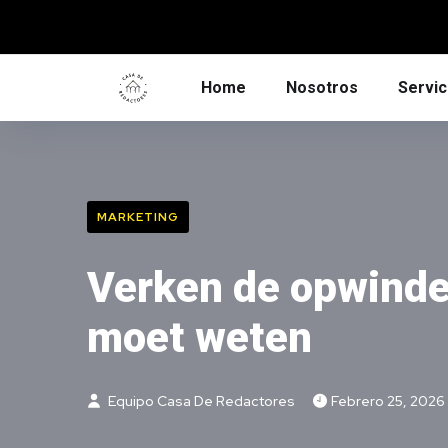
Home
Nosotros
Servic
MARKETING
Verken de opwinden
moet weten
Equipo Casa De Redactores
Febrero 25, 2026