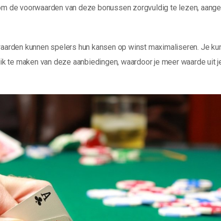
k om de voorwaarden van deze bonussen zorgvuldig te lezen, aange
arden kunnen spelers hun kansen op winst maximaliseren. Je kun
k te maken van deze aanbiedingen, waardoor je meer waarde uit j