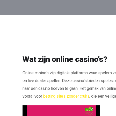
Wat zijn online casino’s?
Online casino’s zijn digitale platforms waar spelers
en live dealer spellen. Deze casino’s bieden spelers
naar een casino hoeven te gaan. Het gemak van online
vooral voor
betting sites zonder cruks
, die een veili