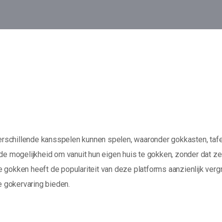
 verschillende kansspelen kunnen spelen, waaronder gokkasten, taf
 de mogelijkheid om vanuit hun eigen huis te gokken, zonder dat ze
 gokken heeft de populariteit van deze platforms aanzienlijk vergr
ge gokervaring bieden.