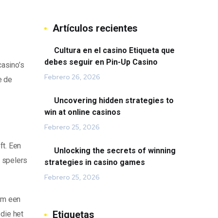
Artículos recientes
Cultura en el casino Etiqueta que
debes seguir en Pin-Up Casino
casino’s
Febrero 26, 2026
e de
Uncovering hidden strategies to
win at online casinos
Febrero 25, 2026
ft. Een
Unlocking the secrets of winning
t spelers
strategies in casino games
Febrero 25, 2026
 om een
Etiquetas
 die het