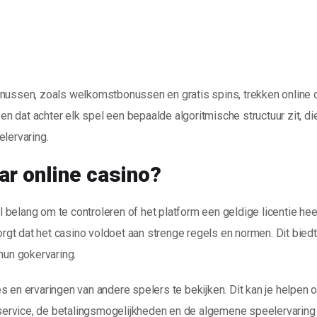
onussen, zoals welkomstbonussen en gratis spins, trekken online 
pen dat achter elk spel een bepaalde algoritmische structuur zit, di
elervaring.
ar online casino?
al belang om te controleren of het platform een geldige licentie hee
gt dat het casino voldoet aan strenge regels en normen. Dit bied
hun gokervaring.
s en ervaringen van andere spelers te bekijken. Dit kan je helpen
enservice, de betalingsmogelijkheden en de algemene speelervaring