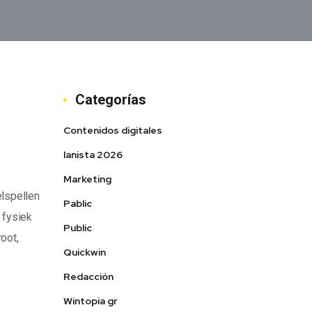
Categorías
Contenidos digitales
lanista 2026
Marketing
elspellen
Pablic
 fysiek
Public
oot,
Quickwin
Redacción
Wintopia gr