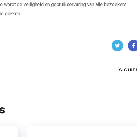
 wordt de veiligheid en gebruikservaring van alle bezoekers
ne gokken.
Twit
Fac
ter
SIGUI
boo
s