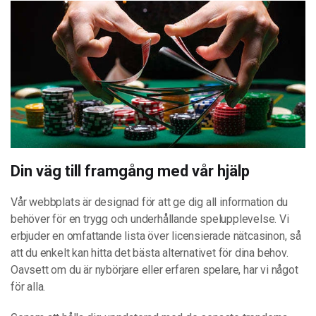
Din väg till framgång med vår hjälp
Vår webbplats är designad för att ge dig all information du
behöver för en trygg och underhållande spelupplevelse. Vi
erbjuder en omfattande lista över licensierade nätcasinon, så
att du enkelt kan hitta det bästa alternativet för dina behov.
Oavsett om du är nybörjare eller erfaren spelare, har vi något
för alla.