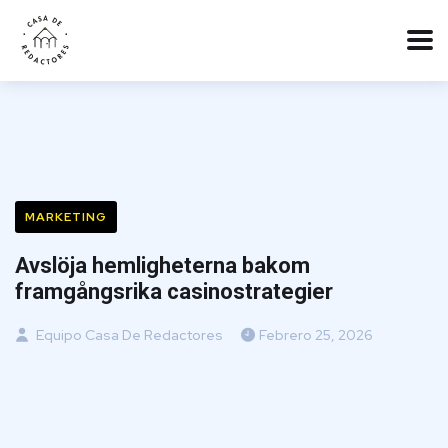
MARKETING
Avslöja hemligheterna bakom
framgångsrika casinostrategier
Equipo Casa De Redactores
Febrero 25, 2026