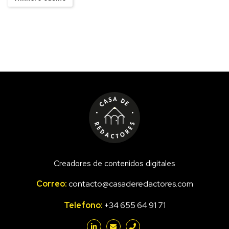
Creadores de contenidos digitales
Correo:
contacto@casaderedactores.com
Telefono:
+34 655 64 91 71