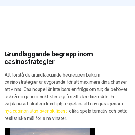
Grundläggande begrepp inom
casinostrategier
Att förstå de grundläggande begreppen bakom
casinostrategier är avgörande för att maximera dina chanser
att vinna. Casinospel är inte bara en fråga om tur; de behöver
också en genomtänkt strategi för att öka dina odds. En
välplanerad strategi kan hjälpa spelare att navigera genom
nya casinon utan svensk licens
olika spelalternativ och sätta
realistiska mål för sina vinster.