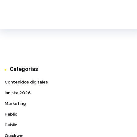
Categorías
Contenidos digitales
lanista 2026
Marketing
Pablic
Public
Quickwin