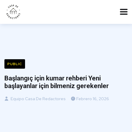
PUBLIC
Başlangıç için kumar rehberi Yeni
başlayanlar için bilmeniz gerekenler
Equipo Casa De Redactores
Febrero 16, 2026