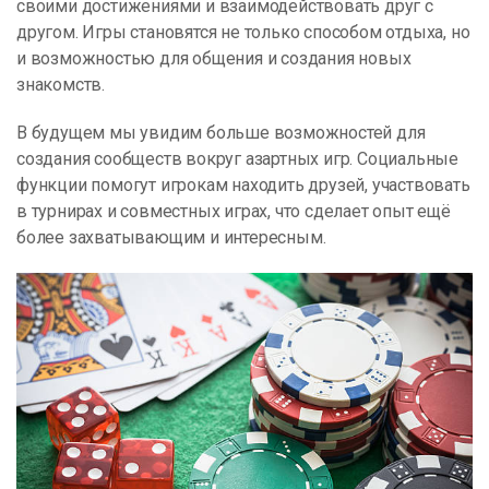
своими достижениями и взаимодействовать друг с
другом. Игры становятся не только способом отдыха, но
и возможностью для общения и создания новых
знакомств.
В будущем мы увидим больше возможностей для
создания сообществ вокруг азартных игр. Социальные
функции помогут игрокам находить друзей, участвовать
в турнирах и совместных играх, что сделает опыт ещё
более захватывающим и интересным.