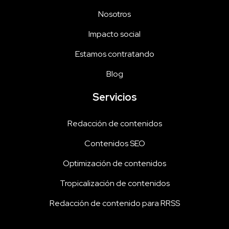
Nosotros
Impacto social
Estamos contratando
Blog
Servicios
Redacción de contenidos
Contenidos SEO
Optimización de contenidos
Tropicalización de contenidos
Redacción de contenido para RRSS