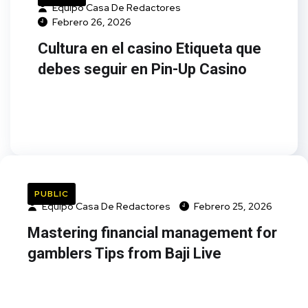
Equipo Casa De Redactores
Febrero 26, 2026
Cultura en el casino Etiqueta que
debes seguir en Pin-Up Casino
PUBLIC
Equipo Casa De Redactores
Febrero 25, 2026
Mastering financial management for
gamblers Tips from Baji Live