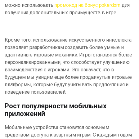
можно использовать
промокод на бонус pokerdom
для
получения дополнительных преимуществ в игре.
Кроме того, использование искусственного интеллекта
позволяет разработчикам создавать более умные и
адаптивные игровые механики. Игры становятся более
персонализированными, что способствует улучшению
взаимодействия с игроками. Это означает, что в
будущем мы увидим еще более продвинутые игровые
платформы, которые будут учитывать предпочтения и
поведение пользователей.
Рост популярности мобильных
приложений
Мобильные устройства становятся основным
средством доступа к азартным играм. С каждым годом