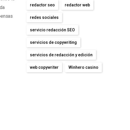
redactor seo
redactor web
rda
mpensas
redes sociales
servicio redacción SEO
servicios de copywriting
servicios de redacción y edición
web copywriter
Winhero casino