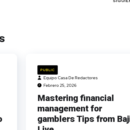
ter
SIGUI
boo
s
PUBLIC
Equipo Casa De Redactores
Febrero 25, 2026
Mastering financial
management for
o
gamblers Tips from Baj
Live