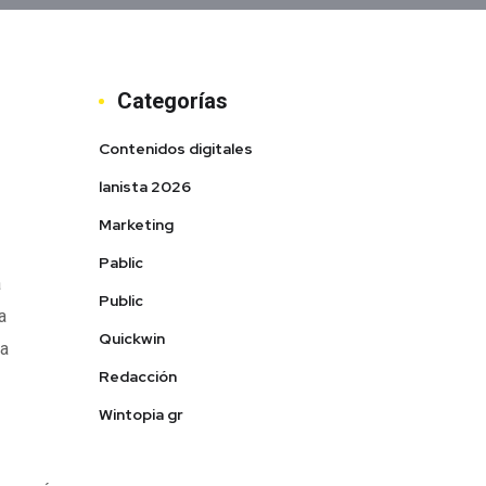
Categorías
Contenidos digitales
lanista 2026
Marketing
Pablic
a
Public
a
Quickwin
ma
Redacción
Wintopia gr