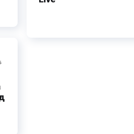
6
а
д