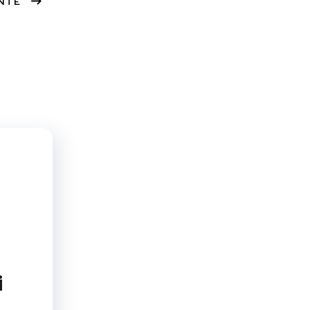
ENTE
k
dIn
i