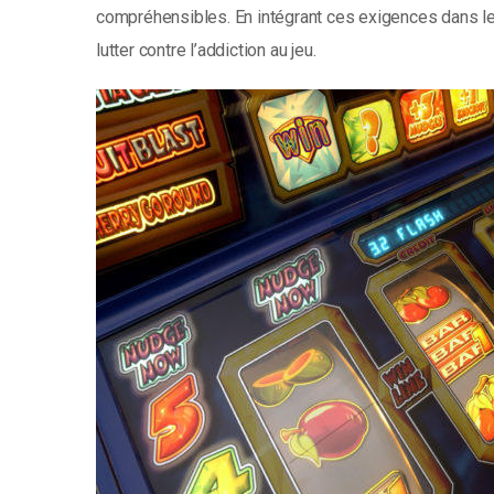
compréhensibles. En intégrant ces exigences dans l
lutter contre l’addiction au jeu.