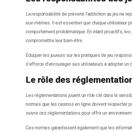
La responsabilité de prévenir l’addiction au jeu ne 
eux-mêmes. Il est essentiel que chaque utilisateur 
comportement problématique. En étant proactifs, les 
compromettre leur bien-être.
Éduquer les joueurs sur les pratiques de jeu respons
s’efforce d’encourager ses utilisateurs à adopter un 
Le rôle des réglementatio
Les réglementations jouent un rôle clé dans la sensibi
normes que les casinos en ligne doivent respecter pou
suivre ces réglementations pour offrir un environnem
Ces normes garantissent également que les informati