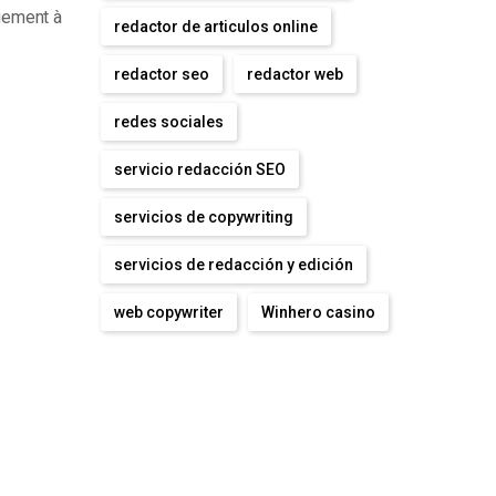
gement à
redactor de articulos online
redactor seo
redactor web
redes sociales
servicio redacción SEO
servicios de copywriting
servicios de redacción y edición
web copywriter
Winhero casino