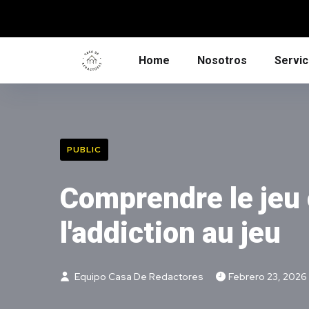
Home
Nosotros
Servic
PUBLIC
Comprendre le jeu
l'addiction au jeu
Equipo Casa De Redactores
Febrero 23, 2026