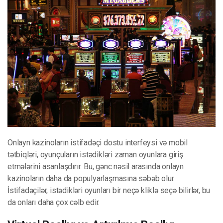
Onlayn kazinoların istifadəçi dostu interfeysi və mobil
tətbiqləri, oyunçuların istədikləri zaman oyunlara giriş
etmələrini asanlaşdırır. Bu, gənc nəsil arasında onlayn
kazinoların daha da populyarlaşmasına səbəb olur.
İstifadəçilər, istədikləri oyunları bir neçə kliklə seçə bilirlər, bu
da onları daha çox cəlb edir.