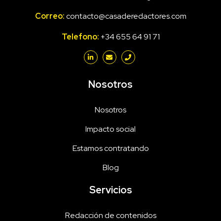
Correo:
contacto@casaderedactores.com
Telefono:
+34 655 64 91 71
Nosotros
Nosotros
Impacto social
Estamos contratando
Blog
Servicios
Redacción de contenidos