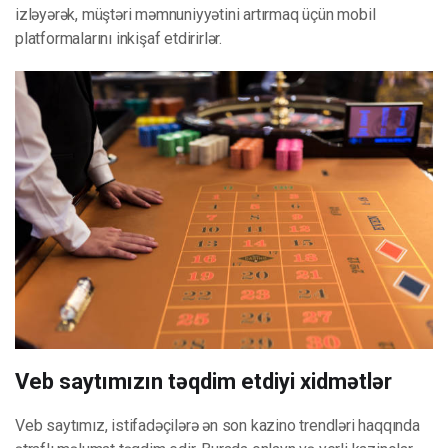
izləyərək, müştəri məmnuniyyətini artırmaq üçün mobil
platformalarını inkişaf etdirirlər.
Veb saytımızın təqdim etdiyi xidmətlər
Veb saytımız, istifadəçilərə ən son kazino trendləri haqqında