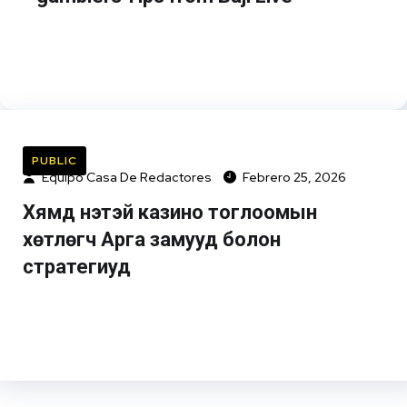
PUBLIC
Equipo Casa De Redactores
Febrero 25, 2026
Хямд үнэтэй казино тоглоомын
хөтлөгч Арга замууд болон
стратегиуд