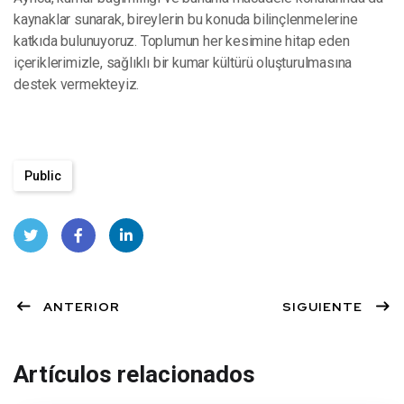
kaynaklar sunarak, bireylerin bu konuda bilinçlenmelerine
katkıda bulunuyoruz. Toplumun her kesimine hitap eden
içeriklerimizle, sağlıklı bir kumar kültürü oluşturulmasına
destek vermekteyiz.
Public
Twit
Face
Linke
ter
ANTERIOR
book
dIn
SIGUIENTE
Artículos relacionados