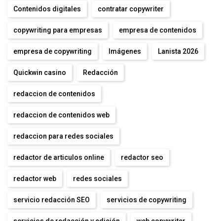
Contenidos digitales
contratar copywriter
copywriting para empresas
empresa de contenidos
empresa de copywriting
Imágenes
Lanista 2026
Quickwin casino
Redacción
redaccion de contenidos
redaccion de contenidos web
redaccion para redes sociales
redactor de articulos online
redactor seo
redactor web
redes sociales
servicio redacción SEO
servicios de copywriting