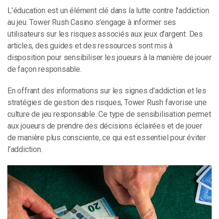
L’éducation est un élément clé dans la lutte contre l’addiction
au jeu. Tower Rush Casino s’engage à informer ses
utilisateurs sur les risques associés aux jeux d’argent. Des
articles, des guides et des ressources sont mis à
disposition pour sensibiliser les joueurs à la manière de jouer
de façon responsable.
En offrant des informations sur les signes d’addiction et les
stratégies de gestion des risques, Tower Rush favorise une
culture de jeu responsable. Ce type de sensibilisation permet
aux joueurs de prendre des décisions éclairées et de jouer
de manière plus consciente, ce qui est essentiel pour éviter
l’addiction.