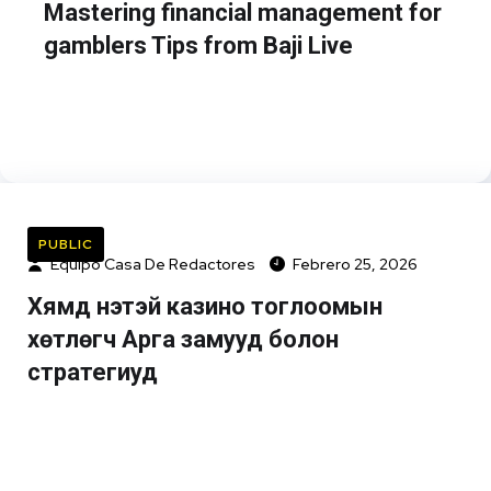
Mastering financial management for
gamblers Tips from Baji Live
PUBLIC
Equipo Casa De Redactores
Febrero 25, 2026
Хямд үнэтэй казино тоглоомын
хөтлөгч Арга замууд болон
стратегиуд