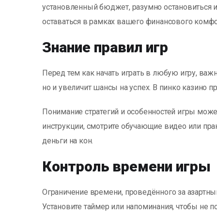
установленный бюджет, разумно остановиться и
оставаться в рамках вашего финансового комфо
Знание правил игр
Перед тем как начать играть в любую игру, важ
но и увеличит шансы на успех. В пинко казино 
Понимание стратегий и особенностей игры може
инструкции, смотрите обучающие видео или пра
деньги на кон.
Контроль времени игры
Ограничение времени, проведённого за азартны
Установите таймер или напоминания, чтобы не 