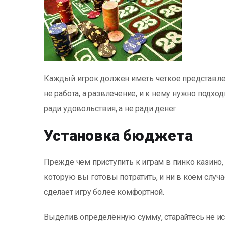
Каждый игрок должен иметь четкое представлени
не работа, а развлечение, и к нему нужно подхо
ради удовольствия, а не ради денег.
Установка бюджета
Прежде чем приступить к играм в пинко казино
которую вы готовы потратить, и ни в коем слу
сделает игру более комфортной.
Выделив определённую сумму, старайтесь не ис