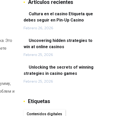
Artículos recientes
Cultura en el casino Etiqueta que
debes seguir en Pin-Up Casino
Febrero 26, 2026
а. Это
Uncovering hidden strategies to
win at online casinos
аете
Febrero 25, 2026
Unlocking the secrets of winning
strategies in casino games
Febrero 25, 2026
сумму,
облем и
Etiquetas
Contenidos digitales