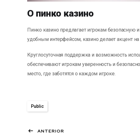
О пинко казино
Пинко казино предлагает игрокам безопасную и 
удобным интерфейсом, казино делает акцент на 
Круглосуточная поддержка и возможность испо
обеспечивают игрокам уверенность и безопаснос
место, где заботятся о каждом игроке.
Public
ANTERIOR