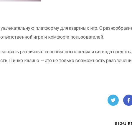
увлекательную платформу для азартных игр. С разнообрази
ответственной игре и комфорте пользователей.
льзовать различные способы пополнения и вывода средств
ть. Пинко казино — это не только возможность развлечения
Twit
Fac
ter
SIGUI
boo