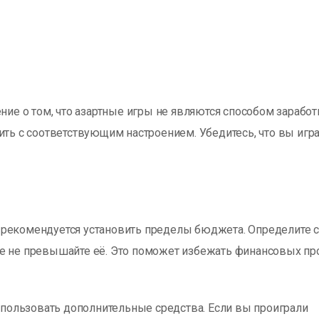
е о том, что азартные игры не являются способом заработк
дить с соответствующим настроением. Убедитесь, что вы игр
, рекомендуется установить пределы бюджета. Определите 
чае не превышайте её. Это поможет избежать финансовых пр
пользовать дополнительные средства. Если вы проиграли