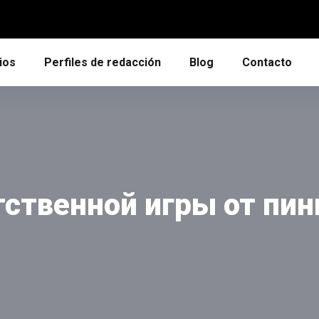
ios
Perfiles de redacción
Blog
Contacto
тственной игры от пин