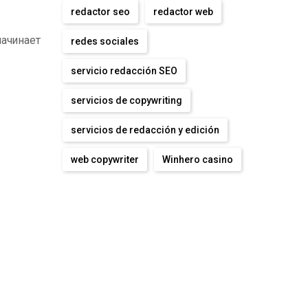
redactor seo
redactor web
начинает
redes sociales
servicio redacción SEO
servicios de copywriting
servicios de redacción y edición
web copywriter
Winhero casino