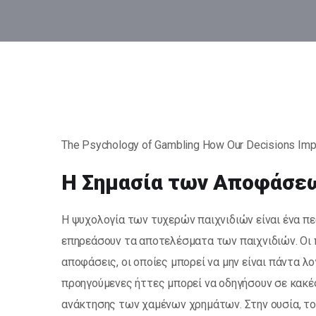
The Psychology of Gambling How Our Decisions Im
Η Σημασία των Αποφάσεω
Η ψυχολογία των τυχερών παιχνιδιών είναι ένα π
επηρεάσουν τα αποτελέσματα των παιχνιδιών. Οι 
αποφάσεις, οι οποίες μπορεί να μην είναι πάντα λογ
προηγούμενες ήττες μπορεί να οδηγήσουν σε κακέ
ανάκτησης των χαμένων χρημάτων. Στην ουσία, το