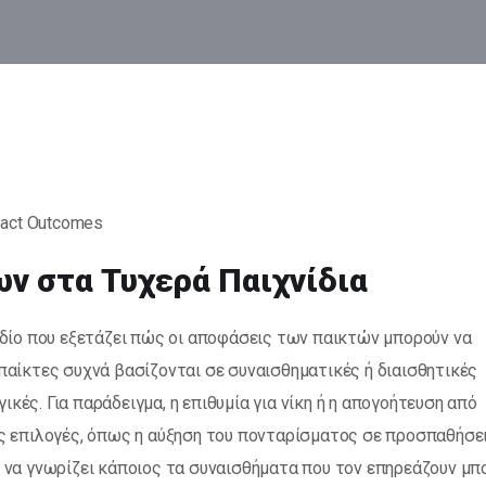
pact Outcomes
ν στα Τυχερά Παιχνίδια
εδίο που εξετάζει πώς οι αποφάσεις των παικτών μπορούν να
παίκτες συχνά βασίζονται σε συναισθηματικές ή διαισθητικές
ικές. Για παράδειγμα, η επιθυμία για νίκη ή η απογοήτευση από
ς επιλογές, όπως η αύξηση του πονταρίσματος σε προσπαθήσε
 να γνωρίζει κάποιος τα συναισθήματα που τον επηρεάζουν μπο