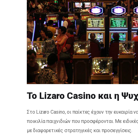
Το Lizaro Casino και η Ψ
Στο Lizaro Casino, οι παίκτες έχουν την ευκαιρία
ποικιλία παιχνιδιών που προσφέρονται. Με ειδικέ
με διαφορετικές στρατηγικές και προσεγγίσεις.