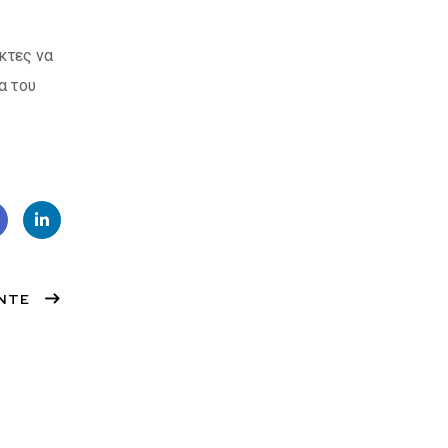
κτες να
α του
e
Linke
ENTE
k
dIn