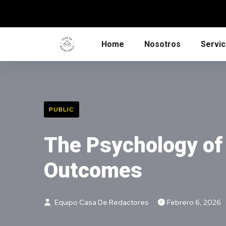
Home
Nosotros
Servic
PUBLIC
The Psychology of
Outcomes
Equipo Casa De Redactores
Febrero 6, 2026