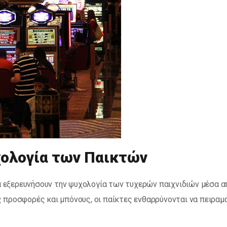
υχολογία των Παικτών
 να εξερευνήσουν την ψυχολογία των τυχερών παιχνιδιών μέσα α
ς προσφορές και μπόνους, οι παίκτες ενθαρρύνονται να πειραμ