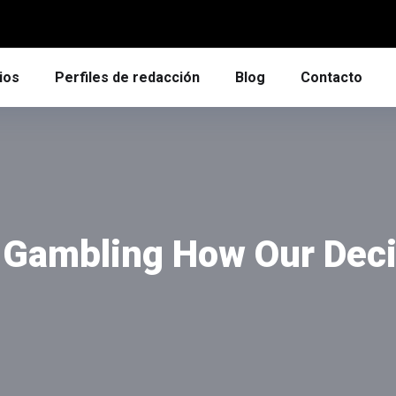
ios
Perfiles de redacción
Blog
Contacto
 Gambling How Our Dec