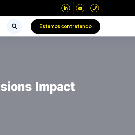
Estamos contratando
isions Impact