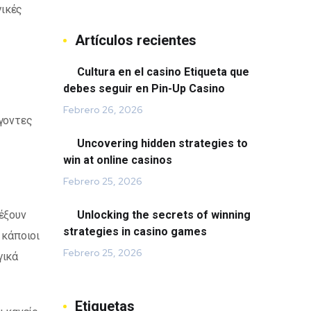
γικές
Artículos recientes
Cultura en el casino Etiqueta que
debes seguir en Pin-Up Casino
Febrero 26, 2026
άγοντες
Uncovering hidden strategies to
win at online casinos
Febrero 25, 2026
έξουν
Unlocking the secrets of winning
strategies in casino games
 κάποιοι
Febrero 25, 2026
γικά
Etiquetas