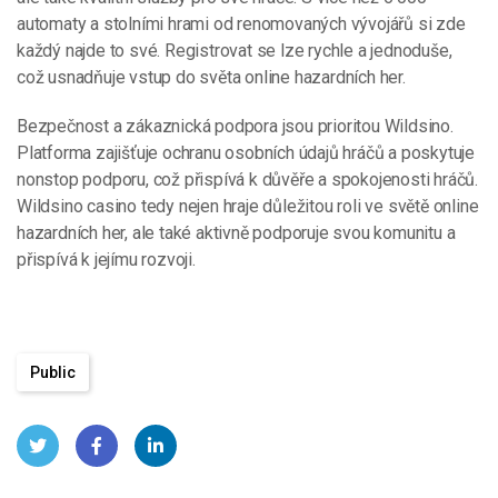
automaty a stolními hrami od renomovaných vývojářů si zde
každý najde to své. Registrovat se lze rychle a jednoduše,
což usnadňuje vstup do světa online hazardních her.
Bezpečnost a zákaznická podpora jsou prioritou Wildsino.
Platforma zajišťuje ochranu osobních údajů hráčů a poskytuje
nonstop podporu, což přispívá k důvěře a spokojenosti hráčů.
Wildsino casino tedy nejen hraje důležitou roli ve světě online
hazardních her, ale také aktivně podporuje svou komunitu a
přispívá k jejímu rozvoji.
Public
Twit
Face
Linke