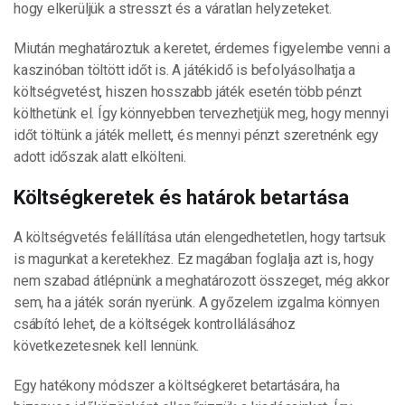
hogy elkerüljük a stresszt és a váratlan helyzeteket.
Miután meghatároztuk a keretet, érdemes figyelembe venni a
kaszinóban töltött időt is. A játékidő is befolyásolhatja a
költségvetést, hiszen hosszabb játék esetén több pénzt
költhetünk el. Így könnyebben tervezhetjük meg, hogy mennyi
időt töltünk a játék mellett, és mennyi pénzt szeretnénk egy
adott időszak alatt elkölteni.
Költségkeretek és határok betartása
A költségvetés felállítása után elengedhetetlen, hogy tartsuk
is magunkat a keretekhez. Ez magában foglalja azt is, hogy
nem szabad átlépnünk a meghatározott összeget, még akkor
sem, ha a játék során nyerünk. A győzelem izgalma könnyen
csábító lehet, de a költségek kontrollálásához
következetesnek kell lennünk.
Egy hatékony módszer a költségkeret betartására, ha