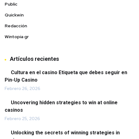
Public
Quickwin
Redacción
Wintopia gr
Artículos recientes
Cultura en el casino Etiqueta que debes seguir en
Pin-Up Casino
Febrero 26, 2026
Uncovering hidden strategies to win at online
casinos
Febrero 25, 2026
Unlocking the secrets of winning strategies in