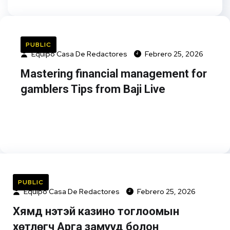
PUBLIC
Equipo Casa De Redactores
Febrero 25, 2026
Mastering financial management for
gamblers Tips from Baji Live
PUBLIC
Equipo Casa De Redactores
Febrero 25, 2026
Хямд үнэтэй казино тоглоомын
хөтлөгч Арга замууд болон