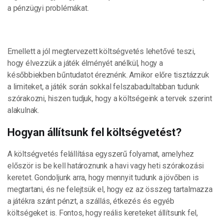
a pénzügyi problémákat.
Emellett a jól megtervezett költségvetés lehetővé teszi,
hogy élvezzük a játék élményét anélkül, hogy a
későbbiekben bűntudatot éreznénk. Amikor előre tisztázzuk
a limiteket, a játék során sokkal felszabadultabban tudunk
szórakozni, hiszen tudjuk, hogy a költségeink a tervek szerint
alakulnak.
Hogyan állítsunk fel költségvetést?
A költségvetés felállítása egyszerű folyamat, amelyhez
először is be kell határoznunk a havi vagy heti szórakozási
keretet. Gondoljunk arra, hogy mennyit tudunk a jövőben is
megtartani, és ne felejtsük el, hogy ez az összeg tartalmazza
a játékra szánt pénzt, a szállás, étkezés és egyéb
költségeket is. Fontos, hogy reális kereteket állítsunk fel,