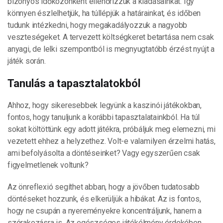
bizonyos időközönként ellenőrizzük a kiadásainkat. Így
könnyen észlelhetjük, ha túllépjük a határainkat, és időben
tudunk intézkedni, hogy megakadályozzuk a nagyobb
veszteségeket. A tervezett költségkeret betartása nem csak
anyagi, de lelki szempontból is megnyugtatóbb érzést nyújt a
játék során.
Tanulás a tapasztalatokból
Ahhoz, hogy sikeresebbek legyünk a kaszinói játékokban,
fontos, hogy tanuljunk a korábbi tapasztalatainkból. Ha túl
sokat költöttünk egy adott játékra, próbáljuk meg elemezni, mi
vezetett ehhez a helyzethez. Volt-e valamilyen érzelmi hatás,
ami befolyásolta a döntéseinket? Vagy egyszerűen csak
figyelmetlenek voltunk?
Az önreflexió segíthet abban, hogy a jövőben tudatosabb
döntéseket hozzunk, és elkerüljük a hibákat. Az is fontos,
hogy ne csupán a nyereményekre koncentráljunk, hanem a
szórakozásra is. Az egészséges játékélmény érdekében